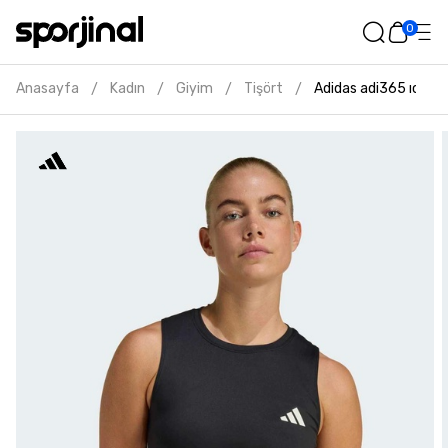
0
Anasayfa
Kadın
Giyim
Tişört
Adidas adi365 ıconic 
/
/
/
/