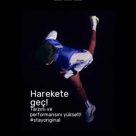
Harekete
geç!
Tarzını ve
performansını yükselt!
#stayoriginal