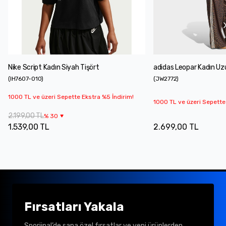
Nike Script Kadın Siyah Tişört
adidas Leopar Kadın Uzu
(
IH7607-010
)
(
JW2772
)
1000 TL ve üzeri Sepette Ekstra %5 İndirim!
1000 TL ve üzeri Sepette
2.199,00 TL
%
30
1.539,00 TL
2.699,00 TL
Fırsatları Yakala
Sporjinal’de sana özel fırsatlar ve yeni ürünlerden