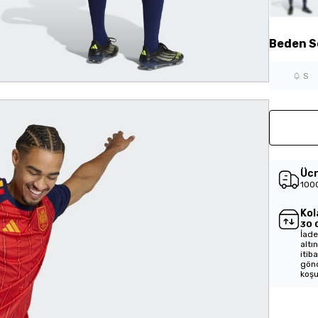
Beden
S
S
Ücr
1000
Kol
30 
İade
altı
itib
gönd
koşu