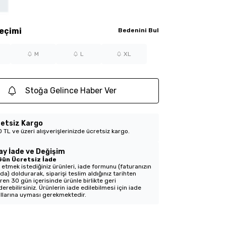
eçimi
Bedenini Bul
M
L
XL
Stoğa Gelince Haber Ver
etsiz Kargo
 TL ve üzeri alışverişlerinizde ücretsiz kargo.
ay İade ve Değişim
Gün Ücretsiz İade
 etmek istediğiniz ürünleri, iade formunu (faturanızın
nda) doldurarak, siparişi teslim aldığınız tarihten
aren 30 gün içerisinde ürünle birlikte geri
erebilirsiniz. Ürünlerin iade edilebilmesi için iade
llarına uyması gerekmektedir.