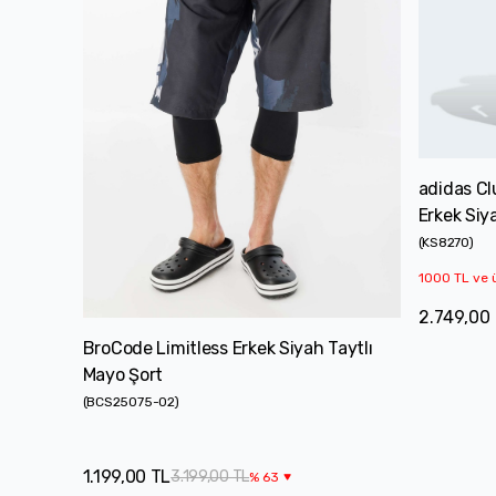
adidas Cl
Erkek Siy
(
KS8270
)
1000 TL ve ü
2.749,00
BroCode Limitless Erkek Siyah Taytlı
Mayo Şort
(
BCS25075-02
)
1.199,00 TL
3.199,00 TL
%
63