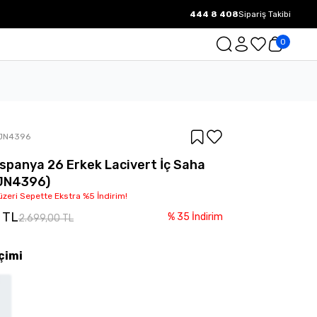
444 8 408
Sipariş Takibi
1000 TL ve üzeri Ücretsiz Kargo.
0
JN4396
İspanya 26 Erkek Lacivert İç Saha
(JN4396)
üzeri Sepette Ekstra %5 İndirim!
0 TL
%
35
İndirim
2.699,00 TL
çimi