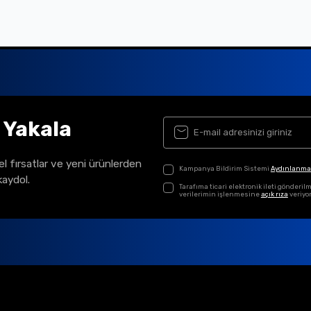
ı Yakala
el fırsatlar ve yeni ürünlerden
Kampanya Bildirim Sistemi
Aydınlanma
kaydol.
Tarafıma ticari elektronik ileti gönder
verilerimin işlenmesine
açık rıza
veriyo