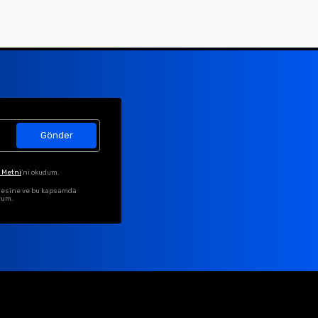
Gönder
 Metni
'ni okudum.
ilmesine ve bu kapsamda
rum.