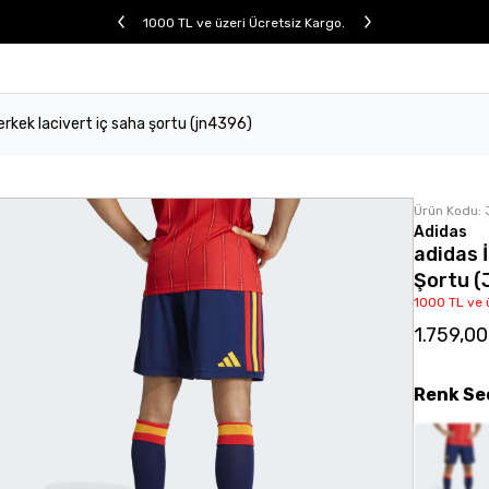
1000 TL ve üzeri Ücretsiz Kargo.
rkek lacivert iç saha şortu (jn4396)
Ürün Kodu:
Adidas
adidas 
Şortu 
1000 TL ve 
1.759,0
Renk
Se