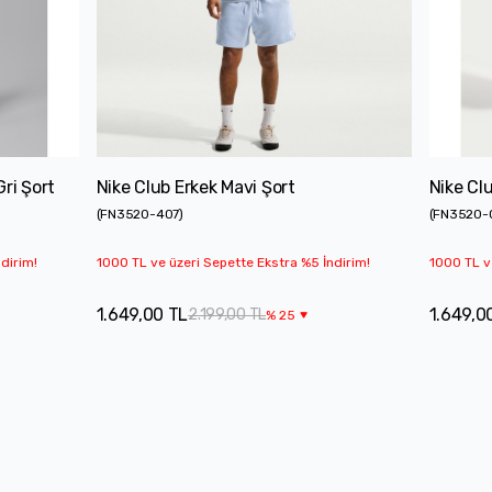
ri Şort
Nike Club Erkek Mavi Şort
Nike Cl
(
FN3520-407
)
(
FN3520-
dirim!
1000 TL ve üzeri Sepette Ekstra %5 İndirim!
1000 TL v
1.649,00 TL
1.649,0
2.199,00 TL
%
25