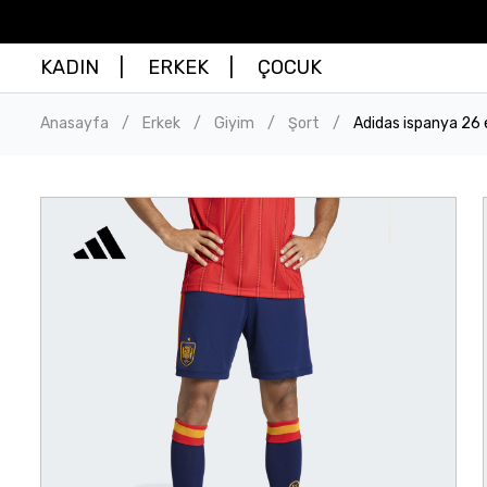
KADIN
ERKEK
ÇOCUK
Anasayfa
Erkek
Giyim
Şort
Adidas ispanya 26 e
/
/
/
/