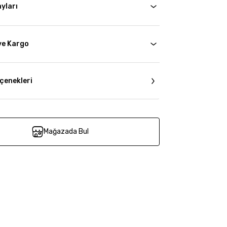
yları
ve Kargo
çenekleri
Mağazada Bul