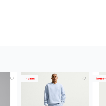
İndirim
İndiri