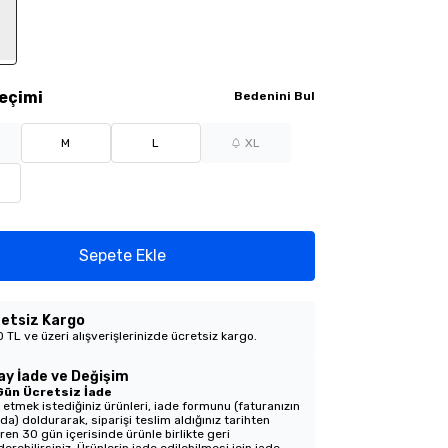
eçimi
Bedenini Bul
M
L
XL
Sepete Ekle
etsiz Kargo
 TL ve üzeri alışverişlerinizde ücretsiz kargo.
ay İade ve Değişim
Gün Ücretsiz İade
 etmek istediğiniz ürünleri, iade formunu (faturanızın
nda) doldurarak, siparişi teslim aldığınız tarihten
aren 30 gün içerisinde ürünle birlikte geri