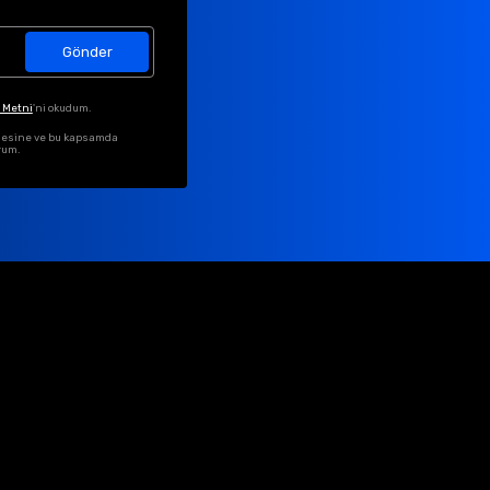
Gönder
 Metni
'ni okudum.
ilmesine ve bu kapsamda
rum.