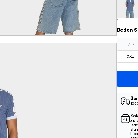
Beden
S
S
XXL
Ücr
1000
Kol
30 
İade
altı
itib