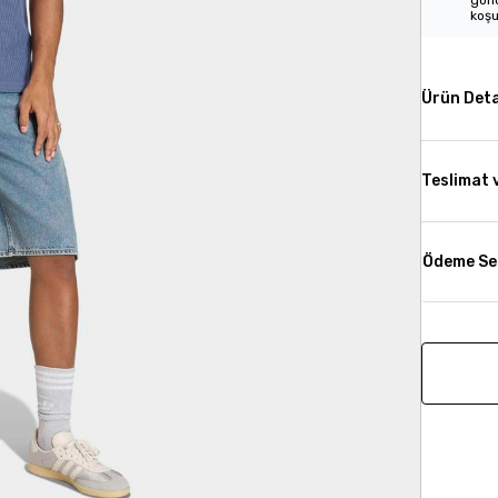
gönd
koşu
Ürün Deta
Teslimat 
Ödeme Se