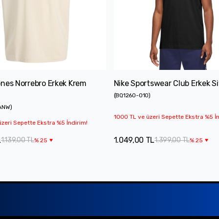
nes Norrebro Erkek Krem
Nike Sportswear Club Erkek Si
(
BQ1260-010
)
ANW
)
1000 TL ve üzeri Sepette Ekstra %5 İn
zeri Sepette Ekstra %5 İndirim!
L
1.049,00 TL
1.139,00 TL
1.399,00 TL
%
25
%
25