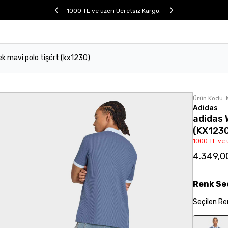
1000 TL ve üzeri Ücretsiz Kargo.
ek mavi polo tişört (kx1230)
Ürün Kodu:
Adidas
adidas 
(KX123
1000 TL ve 
4.349,0
Renk
Se
Seçilen
Re