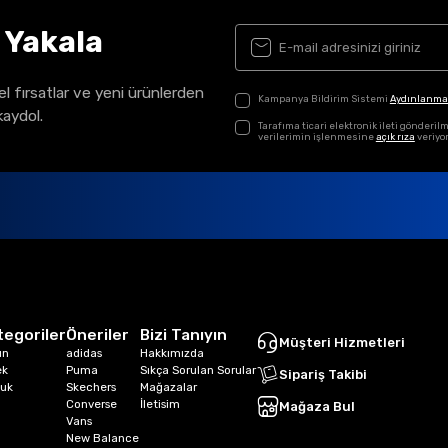
ı Yakala
el fırsatlar ve yeni ürünlerden
Kampanya Bildirim Sistemi
Aydınlanma
kaydol.
Tarafıma ticari elektronik ileti gönder
verilerimin işlenmesine
açık rıza
veriyo
tegoriler
Öneriler
Bizi Tanıyın
Müşteri Hizmetleri
ın
adidas
Hakkımızda
ek
Puma
Sıkça Sorulan Sorular
Sipariş Takibi
uk
Skechers
Mağazalar
Converse
İletisim
Mağaza Bul
Vans
New Balance