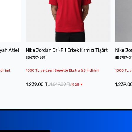
yah Atlet
Nike Jordan Dri-Fit Erkek Kırmızı Tişört
Nike Jor
(
IB6757-687
)
(
IB6757-0
dirim!
1000 TL ve üzeri Sepette Ekstra %5 İndirim!
1000 TL v
1.239,00 TL
1.239,0
1.649,00 TL
%
25