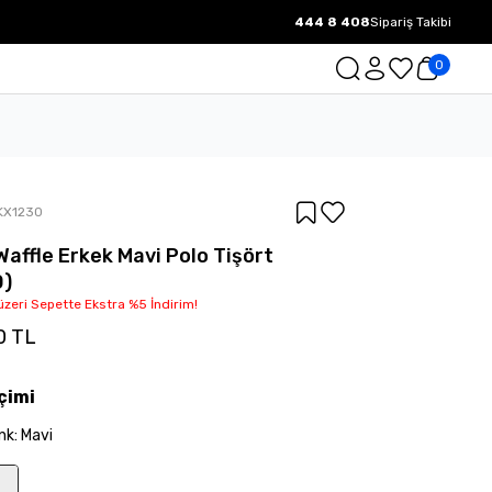
444 8 408
Sipariş Takibi
1000 TL ve üzeri Ücretsiz Kargo.
0
KX1230
Waffle Erkek Mavi Polo Tişört
0)
üzeri Sepette Ekstra %5 İndirim!
0 TL
çimi
nk
:
Mavi