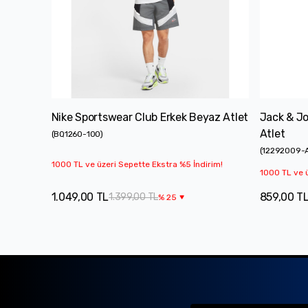
Nike Sportswear Club Erkek Beyaz Atlet
Jack & Jo
Atlet
(
BQ1260-100
)
(
12292009-
1000 TL ve üzeri Sepette Ekstra %5 İndirim!
1000 TL ve ü
1.049,00 TL
859,00 T
1.399,00 TL
%
25