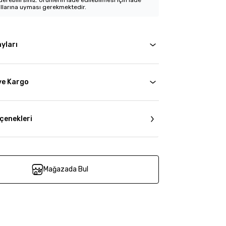
erebilirsiniz. Ürünlerin iade edilebilmesi için iade
llarına uyması gerekmektedir.
yları
ve Kargo
çenekleri
Mağazada Bul