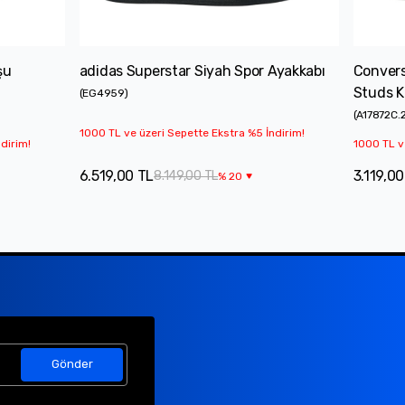
şu
adidas Superstar Siyah Spor Ayakkabı
Convers
Studs K
(
EG4959
)
(
A17872C.
1000 TL ve üzeri Sepette Ekstra %5 İndirim!
dirim!
1000 TL v
6.519,00 TL
3.119,00
8.149,00 TL
%
20
Gönder