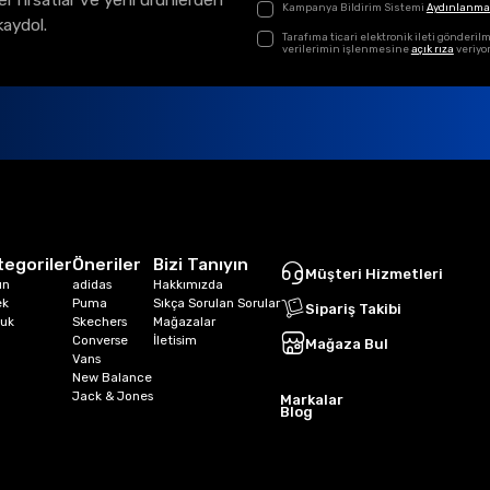
el fırsatlar ve yeni ürünlerden
Kampanya Bildirim Sistemi
Aydınlanma
kaydol.
Tarafıma ticari elektronik ileti gönder
verilerimin işlenmesine
açık rıza
veriyo
tegoriler
Öneriler
Bizi Tanıyın
Müşteri Hizmetleri
ın
adidas
Hakkımızda
ek
Puma
Sıkça Sorulan Sorular
Sipariş Takibi
uk
Skechers
Mağazalar
Converse
İletisim
Mağaza Bul
Vans
New Balance
Jack & Jones
Markalar
Blog