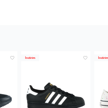
İndirim
İndiri