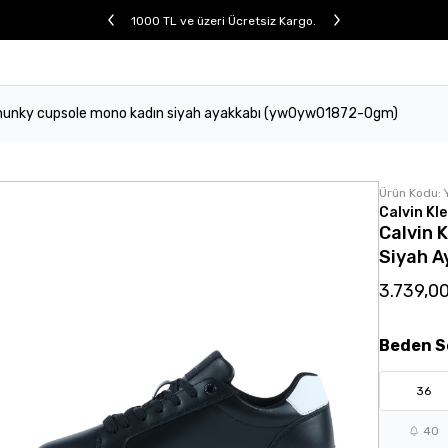
1000 TL ve üzeri Ücretsiz Kargo.
 chunky cupsole mono kadın siyah ayakkabı (yw0yw01872-0gm)
Ürün Kodu:
Calvin Kle
Calvin 
Siyah 
3.739,0
Beden
S
36
40