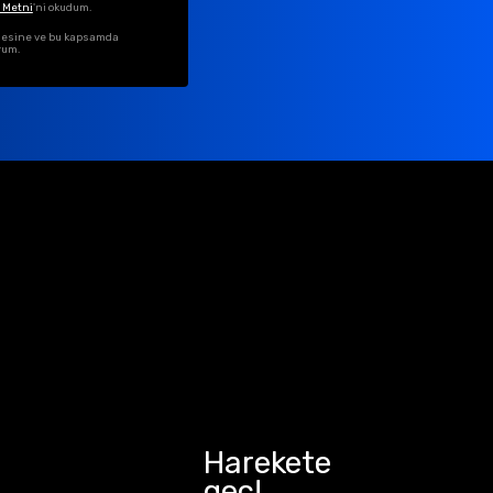
 Metni
'ni okudum.
ilmesine ve bu kapsamda
rum.
Harekete
geç!