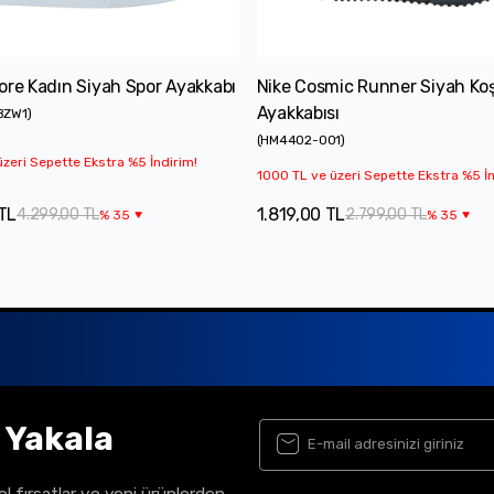
ore Kadın Siyah Spor Ayakkabı
Nike Cosmic Runner Siyah Ko
Ayakkabısı
BZW1
)
(
HM4402-001
)
zeri Sepette Ekstra %5 İndirim!
1000 TL ve üzeri Sepette Ekstra %5 İn
TL
1.819,00 TL
4.299,00 TL
2.799,00 TL
%
35
%
35
ı Yakala