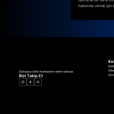
Sporjinal’de sana öz
haberdar olmak için 
Ka
Kad
Erk
Dünyaca ünlü markaların resmi satıcısı.
Çoc
Bizi Takip Et