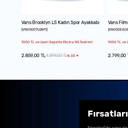
Vans Brooklyn LS Kadın Spor Ayakkabı
Vans Film
(
VN000D7U2N11
)
(
VN000EAG
1000 TL ve üzeri Sepette Ekstra %5 İndirim!
1000 TL ve ü
2.859,00 TL
2.799,00 
4.399,00 TL
%
35
Fırsatlar