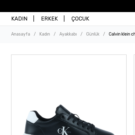
KADIN
ERKEK
ÇOCUK
Anasayfa
Kadın
Ayakkabı
Günlük
Calvin klein
/
/
/
/