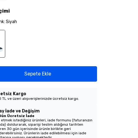
çimi
nk
:
Siyah
Sepete Ekle
etsiz Kargo
 TL ve üzeri alışverişlerinizde ücretsiz kargo.
ay İade ve Değişim
Gün Ücretsiz İade
 etmek istediğiniz ürünleri, iade formunu (faturanızın
nda) doldurarak, siparişi teslim aldığınız tarihten
aren 30 gün içerisinde ürünle birlikte geri
erebilirsiniz. Ürünlerin iade edilebilmesi için iade
llarına uyması gerekmektedir.