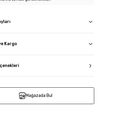
yları
ve Kargo
çenekleri
Mağazada Bul