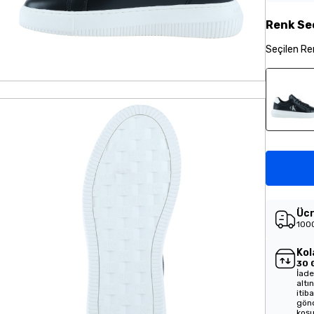
Renk
Se
Seçilen
Re
Ücr
1000
Kol
30 
İade
altı
itib
gönd
koşu