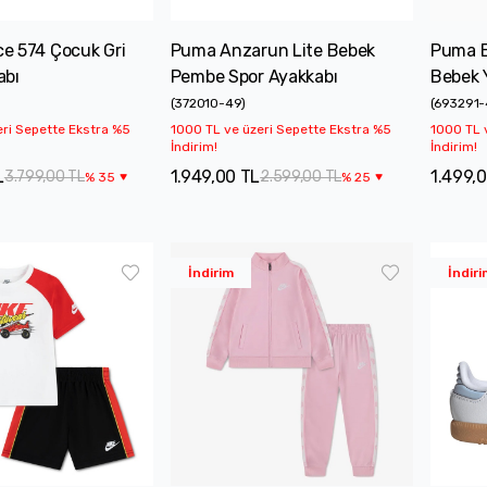
e 574 Çocuk Gri
Puma Anzarun Lite Bebek
Puma E
abı
Pembe Spor Ayakkabı
Bebek Y
(
372010-49
)
(
693291-
eri Sepette Ekstra %5
1000 TL ve üzeri Sepette Ekstra %5
1000 TL 
İndirim!
İndirim!
L
1.949,00 TL
1.499,
3.799,00 TL
2.599,00 TL
%
35
%
25
İndirim
İndiri