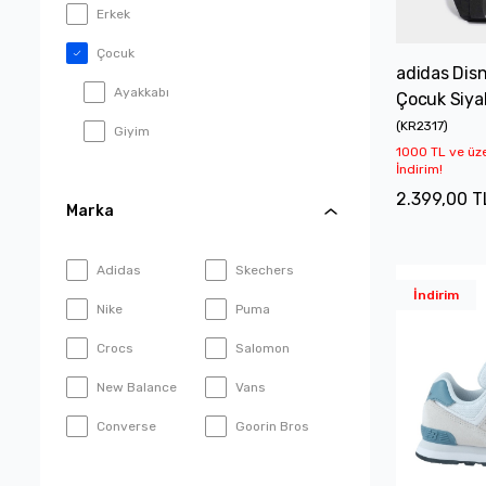
Erkek
Çocuk
adidas Dis
Ayakkabı
Çocuk Siyah
(
KR2317
)
Giyim
1000 TL ve üz
İndirim!
Çanta
2.399,00 T
Marka
Aksesuar
Spor Ekipmanları
Adidas
Skechers
İndirim
Nike
Puma
Crocs
Salomon
New Balance
Vans
Converse
Goorin Bros