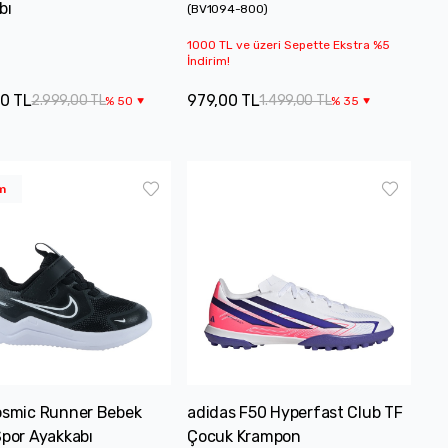
bı
(
BV1094-800
)
1000 TL ve üzeri Sepette Ekstra %5
İndirim!
00 TL
979,00 TL
2.999,00 TL
1.499,00 TL
%
50
%
35
m
osmic Runner Bebek
adidas F50 Hyperfast Club TF
Spor Ayakkabı
Çocuk Krampon