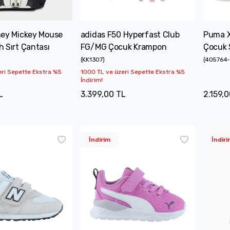
ney Mickey Mouse
adidas F50 Hyperfast Club
Puma X
 Sırt Çantası
FG/MG Çocuk Krampon
Çocuk 
(
KK1307
)
(
405764-
eri Sepette Ekstra %5
1000 TL ve üzeri Sepette Ekstra %5
İndirim!
L
3.399,00 TL
2.159,0
İndirim
İndiri