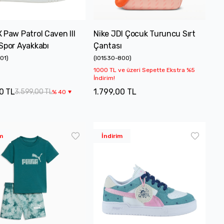
 Paw Patrol Caven III
Nike JDI Çocuk Turuncu Sırt
Spor Ayakkabı
Çantası
01
)
(
IO1530-800
)
1000 TL ve üzeri Sepette Ekstra %5
İndirim!
0 TL
1.799,00 TL
3.599,00 TL
%
40
m
İndirim