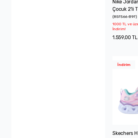
Nike Jorda
Çocuk 2'li 
22-23
23-24
24-25
25-26
(
85F566-B9F
)
1000 TL ve üz
28-29
29-30
30-31
32-33
İndirim!
1.559,00 TL
33-34
34-35
27-28
7-8
17
4.5Y
4Y
5.5Y
İndirim
5Y
6.5Y
6Y
7Y
Skechers H