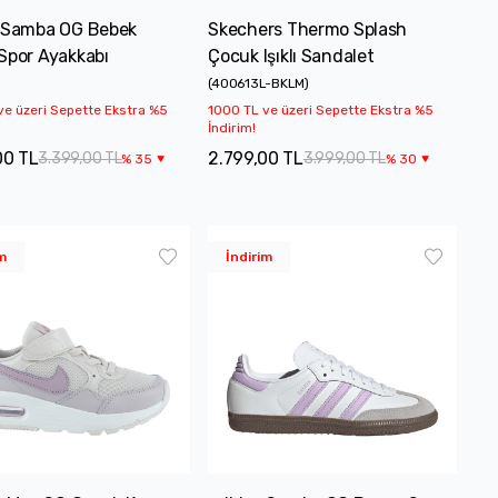
 Samba OG Bebek
Skechers Thermo Splash
Spor Ayakkabı
Çocuk Işıklı Sandalet
)
(
400613L-BKLM
)
ve üzeri Sepette Ekstra %5
1000 TL ve üzeri Sepette Ekstra %5
İndirim!
00 TL
2.799,00 TL
3.399,00 TL
3.999,00 TL
%
35
%
30
m
İndirim