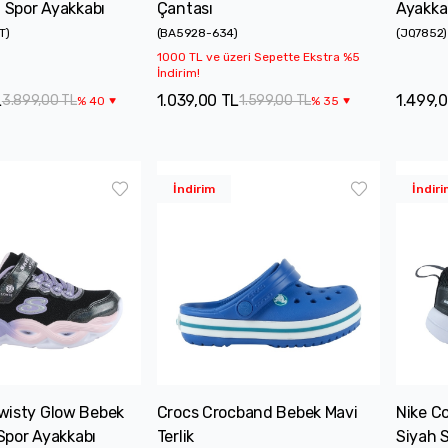
ı Spor Ayakkabı
Çantası
Ayakka
T
)
(
BA5928-634
)
(
JQ7852
)
1000 TL ve üzeri Sepette Ekstra %5
İndirim!
L
1.039,00 TL
1.499,
3.899,00 TL
1.599,00 TL
%
40
%
35
İndirim
İndiri
wisty Glow Bebek
Crocs Crocband Bebek Mavi
Nike C
 Spor Ayakkabı
Terlik
Siyah 