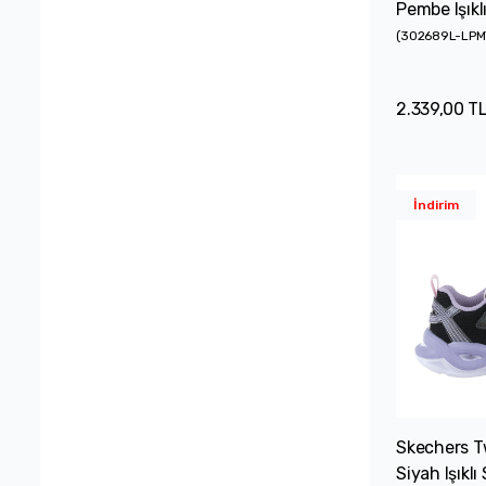
Pembe Işıkl
(
302689L-LPM
2.339,00 T
İndirim
Skechers T
Siyah Işıklı