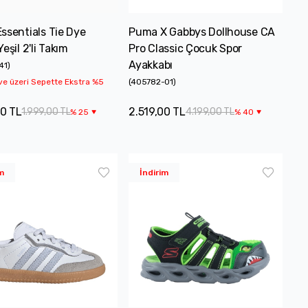
ssentials Tie Dye
Puma X Gabbys Dollhouse CA
eşil 2'li Takım
Pro Classic Çocuk Spor
Ayakkabı
41
)
ve üzeri Sepette Ekstra %5
(
405782-01
)
00 TL
2.519,00 TL
1.999,00 TL
4.199,00 TL
%
25
%
40
m
İndirim