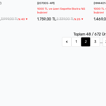
T
)
(
207005-4PI
)
(
HM4401
1000 TL ve üzeri Sepette Ekstra %5
1000 TL 
İndirim!
İndirim!
L
1.759,00 TL
1.469,
3.999,00 TL
2.339,00 TL
%
40
%
25
Toplam
48
/
672
Ü
...
<
1
2
3