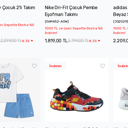
y Çocuk 2'li Takım
Nike Dri-Fit Çocuk Pembe
adidas
Eşofman Takımı
Beyaz 
(
36M452-A0W
)
(
JQ2029
eri Sepette Ekstra %5
1000 TL ve üzeri Sepette Ekstra %5
1000 TL 
İndirim!
İndirim!
L
1.819,00 TL
2.209,
2.299,00 TL
2.799,00 TL
%
35
%
35
İndirim
İndiri