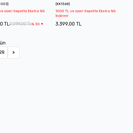
-003
)
(
KK1368
)
ve üzeri Sepette Ekstra %5
1000 TL ve üzeri Sepette Ekstra %5
İndirim!
00 TL
3.399,00 TL
2.099,00 TL
%
30
rün
28
>