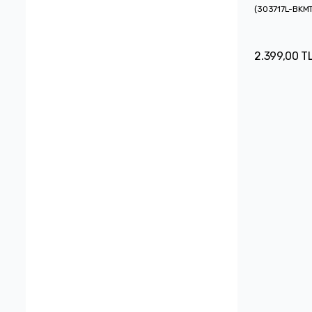
(
303717L-BKM
2.399,00 T