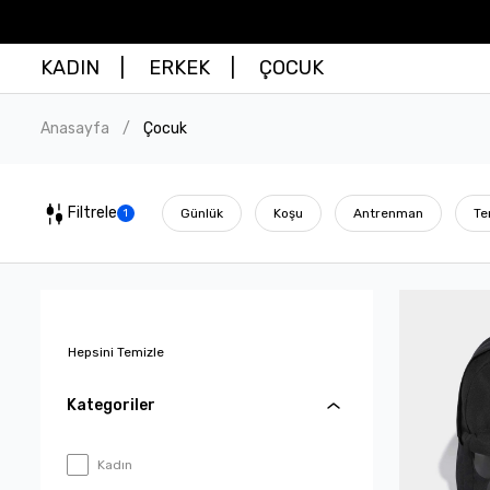
KADIN
ERKEK
ÇOCUK
Anasayfa
Çocuk
/
Filtrele
Günlük
Koşu
Antrenman
Te
1
Hepsini Temizle
Kategoriler
Kadın