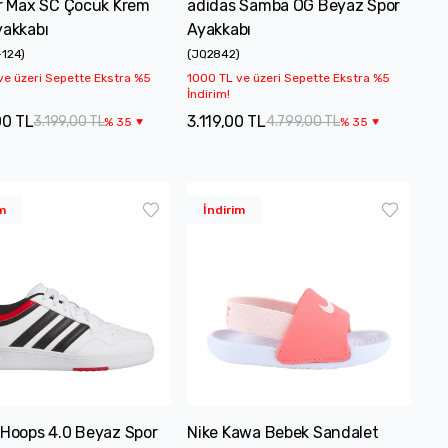
ir Max SC Çocuk Krem
adidas Samba OG Beyaz Spor
yakkabı
Ayakkabı
-124
)
(
JQ2842
)
ve üzeri Sepette Ekstra %5
1000 TL ve üzeri Sepette Ekstra %5
İndirim!
00 TL
3.119,00 TL
3.199,00 TL
4.799,00 TL
%
35
%
35
m
İndirim
 Hoops 4.0 Beyaz Spor
Nike Kawa Bebek Sandalet