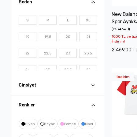
Beden
New Balanc
S
M
L
XL
Spor Ayakk
(
P5746WH
)
1000 TL ve üz
19
19,5
20
21
İndirim!
2.469,00 T
22
22,5
23
23,5
24
25
25,5
26
İndirim
Cinsiyet
26,5
27
27,5
28
28,5
29
29,5
30
Renkler
30,5
31
31,5
32
Siyah
Beyaz
Pembe
Mavi
32,5
33
33,5
34