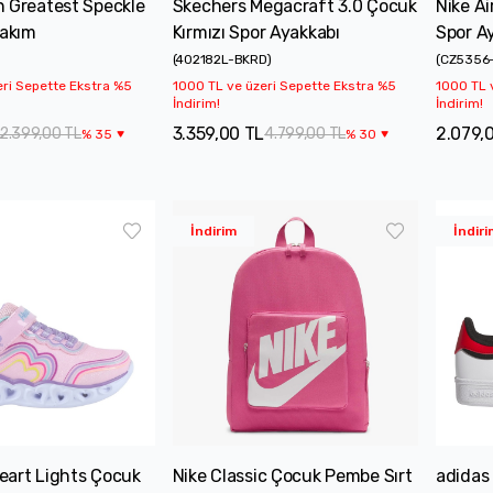
n Greatest Speckle
Skechers Megacraft 3.0 Çocuk
Nike A
Takım
Kırmızı Spor Ayakkabı
Spor A
(
402182L-BKRD
)
(
CZ5356
eri Sepette Ekstra %5
1000 TL ve üzeri Sepette Ekstra %5
1000 TL 
İndirim!
İndirim!
3.359,00 TL
2.079,
2.399,00 TL
4.799,00 TL
%
35
%
30
İndirim
İndiri
eart Lights Çocuk
Nike Classic Çocuk Pembe Sırt
adidas