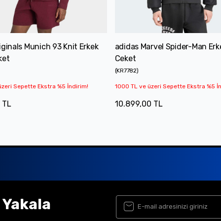
iginals Munich 93 Knit Erkek
adidas Marvel Spider-Man Erk
ket
Ceket
(
KR7782
)
zeri Sepette Ekstra %5 İndirim!
1000 TL ve üzeri Sepette Ekstra %5 İn
 TL
10.899,00 TL
ı Yakala