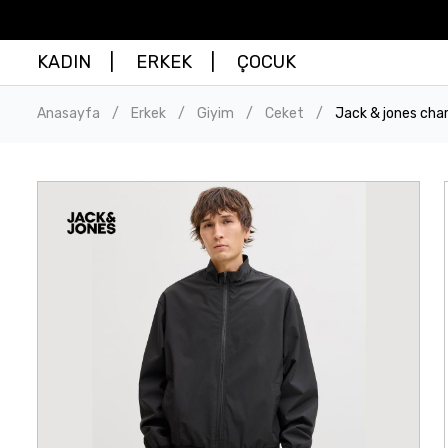
KADIN
ERKEK
ÇOCUK
Anasayfa
Erkek
Giyim
Ceket
Jack & jones cha
/
/
/
/