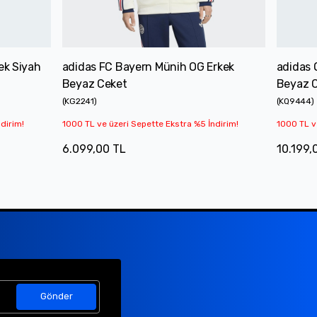
ek Siyah
adidas FC Bayern Münih OG Erkek
adidas 
Beyaz Ceket
Beyaz 
(
KG2241
)
(
KQ9444
)
dirim!
1000 TL ve üzeri Sepette Ekstra %5 İndirim!
1000 TL v
6.099,00 TL
10.199,
Gönder