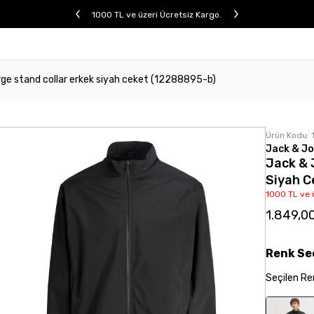
1000 TL ve üzeri Ücretsiz Kargo.
rge stand collar erkek siyah ceket (12288895-b)
Ürün Kodu:
Jack & J
Jack & 
Siyah C
1000 TL ve 
1.849,0
Renk
Se
Seçilen
Re