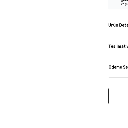
gönd
koşu
Ürün Deta
Teslimat 
Ödeme Se