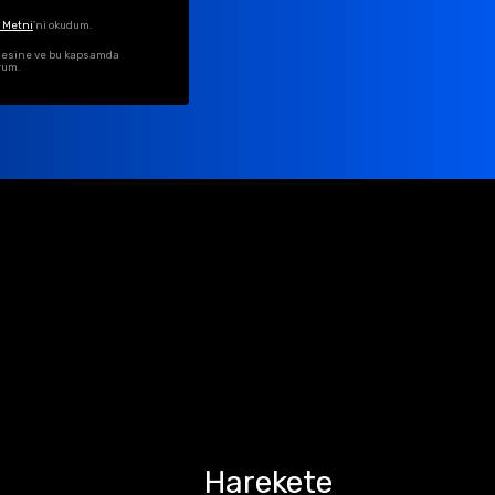
 Metni
'ni okudum.
ilmesine ve bu kapsamda
rum.
Harekete