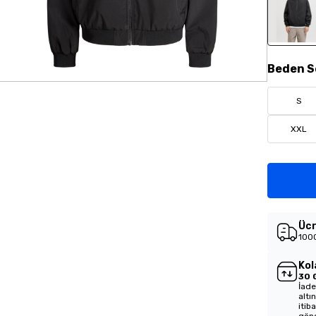
Beden
S
S
XXL
Ücr
1000
Kol
30 
İade
altı
itib