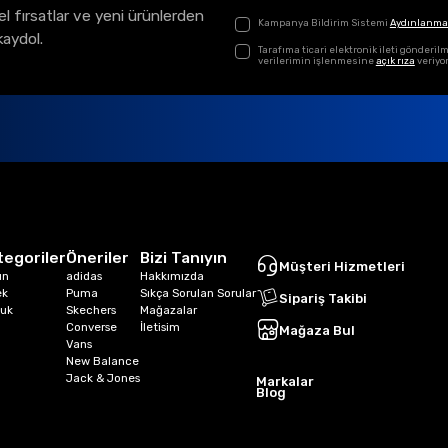
el fırsatlar ve yeni ürünlerden
Kampanya Bildirim Sistemi
Aydınlanma
kaydol.
Tarafıma ticari elektronik ileti gönder
verilerimin işlenmesine
açık rıza
veriyo
tegoriler
Öneriler
Bizi Tanıyın
Müşteri Hizmetleri
ın
adidas
Hakkımızda
ek
Puma
Sıkça Sorulan Sorular
Sipariş Takibi
uk
Skechers
Mağazalar
Converse
İletisim
Mağaza Bul
Vans
New Balance
Jack & Jones
Markalar
Blog