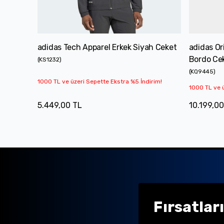
adidas Tech Apparel Erkek Siyah Ceket
adidas Or
Bordo Ce
(
KS1232
)
(
KQ9445
)
1000 TL ve üzeri Sepette Ekstra %5 İndirim!
1000 TL ve ü
5.449,00 TL
10.199,00
Fırsatlar