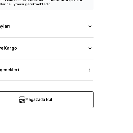
erebilirsiniz. Ürünlerin iade edilebilmesi için iade
llarına uyması gerekmektedir.
yları
ve Kargo
çenekleri
Mağazada Bul