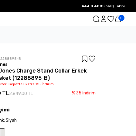
444 8 408
Sipariş Takibi
1000 TL ve üzeri Ücretsiz Kargo.
0
12288895-B
ones
Jones Charge Stand Collar Erkek
eket (12288895-B)
üzeri Sepette Ekstra %5 İndirim!
0 TL
%
35
İndirim
2.849,00 TL
çimi
nk
:
Siyah