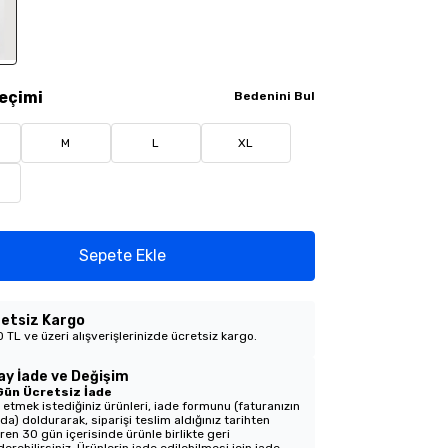
eçimi
Bedenini Bul
M
L
XL
Sepete Ekle
etsiz Kargo
 TL ve üzeri alışverişlerinizde ücretsiz kargo.
ay İade ve Değişim
Gün Ücretsiz İade
 etmek istediğiniz ürünleri, iade formunu (faturanızın
nda) doldurarak, siparişi teslim aldığınız tarihten
aren 30 gün içerisinde ürünle birlikte geri