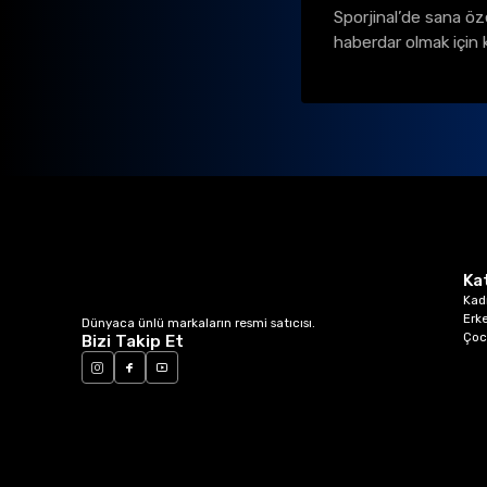
Sporjinal’de sana öz
haberdar olmak için 
Ka
Kad
Erk
Dünyaca ünlü markaların resmi satıcısı.
Çoc
Bizi Takip Et