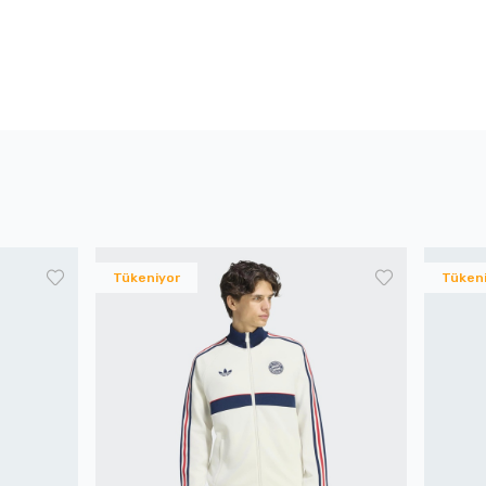
Tükeniyor
Tüken