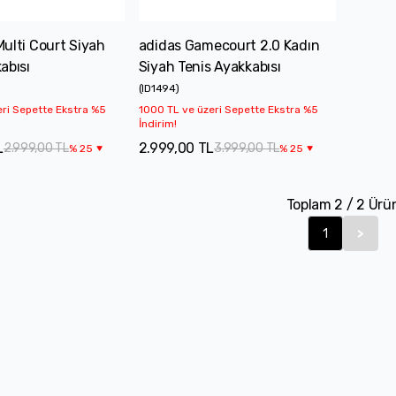
ulti Court Siyah
adidas Gamecourt 2.0 Kadın
abısı
Siyah Tenis Ayakkabısı
(
ID1494
)
eri Sepette Ekstra %5
1000 TL ve üzeri Sepette Ekstra %5
İndirim!
L
2.999,00 TL
2.999,00 TL
3.999,00 TL
%
25
%
25
Toplam
2
/
2
Ürü
1
>