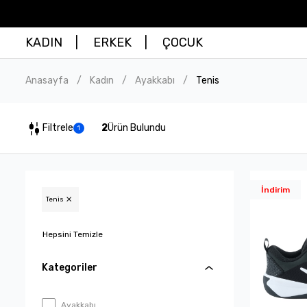
KADIN
ERKEK
ÇOCUK
Anasayfa
Kadın
Ayakkabı
Tenis
/
/
/
Filtrele
2
Ürün Bulundu
1
İndirim
Tenis
Hepsini Temizle
Kategoriler
Ayakkabı