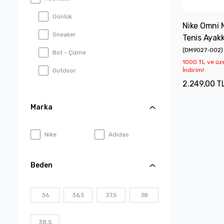
Günlük
Nike Omni M
Sneaker
Tenis Ayakk
(
DM9027-002
)
Bot - Çizme
1000 TL ve üz
İndirim!
Outdoor
2.249,00 T
Koşu
Marka
Yürüyüş - Antrenman
Basketbol
Nike
Adidas
Tenis
Kaykay - Skateboard
Beden
Terlik - Sandalet
36
36,5
37,5
38
38,5