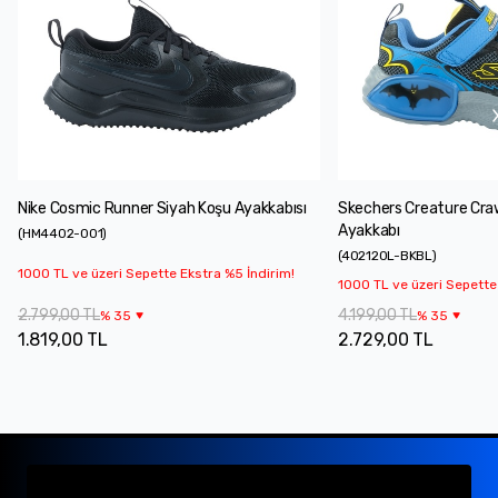
Nike Cosmic Runner Siyah Koşu Ayakkabısı
Skechers Creature Cra
Ayakkabı
(
HM4402-001
)
(
402120L-BKBL
)
1000 TL ve üzeri Sepette Ekstra %5 İndirim!
1000 TL ve üzeri Sepette
2.799,00 TL
4.199,00 TL
%
35
%
35
1.819,00 TL
2.729,00 TL