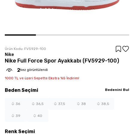
Ürün Kodu:
FV5929-100
Nike
Nike Full Force Spor Ayakkabı (FV5929-100)
2
kez görüntülendi
1000 TL ve üzeri Sepette Ekstra %5 İndirim!
Beden
Seçimi
Bedenini Bul
36
36,5
37,5
38
38,5
39
40
Renk
Seçimi