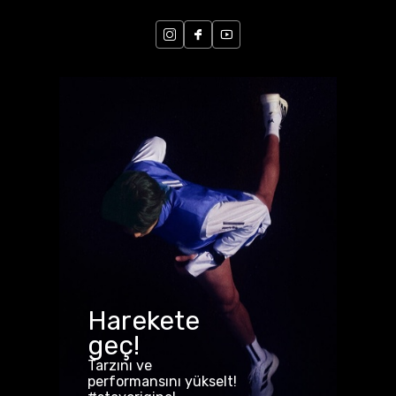
Harekete
geç!
Tarzını ve
performansını yükselt!