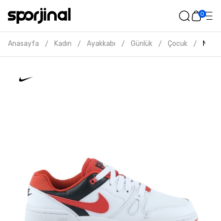
0
Anasayfa
Kadın
Ayakkabı
Günlük
Çocuk
Nike 
/
/
/
/
/