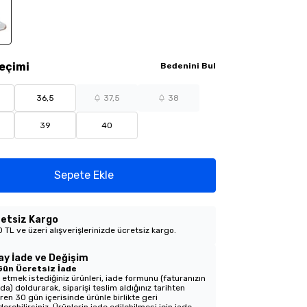
eçimi
Bedenini Bul
36,5
37,5
38
39
40
Sepete Ekle
etsiz Kargo
 TL ve üzeri alışverişlerinizde ücretsiz kargo.
ay İade ve Değişim
Gün Ücretsiz İade
 etmek istediğiniz ürünleri, iade formunu (faturanızın
nda) doldurarak, siparişi teslim aldığınız tarihten
aren 30 gün içerisinde ürünle birlikte geri