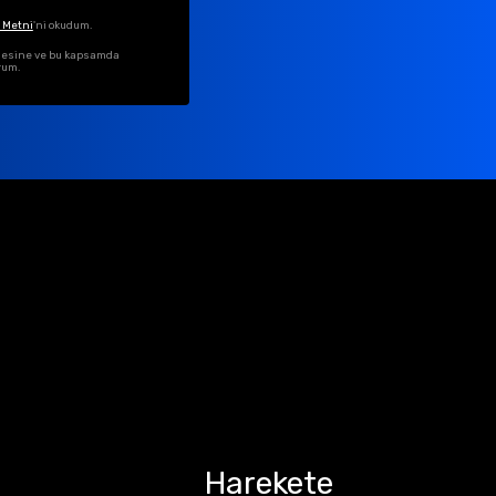
 Metni
'ni okudum.
ilmesine ve bu kapsamda
rum.
Harekete