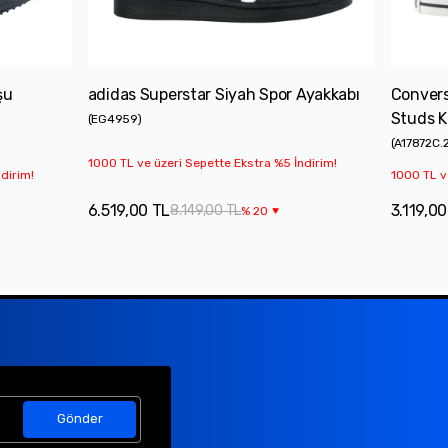
şu
adidas Superstar Siyah Spor Ayakkabı
Convers
Studs K
(
EG4959
)
(
A17872C.
1000 TL ve üzeri Sepette Ekstra %5 İndirim!
dirim!
1000 TL v
6.519,00 TL
3.119,00
8.149,00 TL
%
20
Gönder