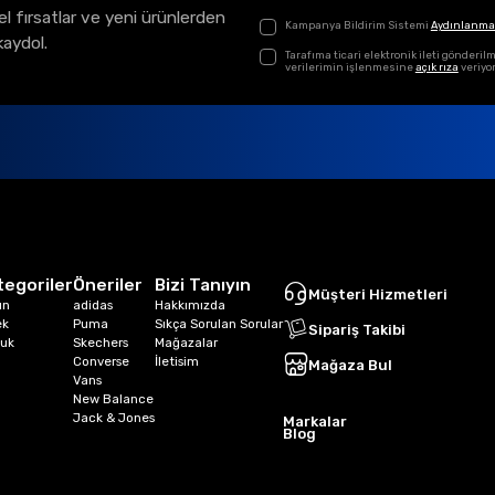
el fırsatlar ve yeni ürünlerden
Kampanya Bildirim Sistemi
Aydınlanma
kaydol.
Tarafıma ticari elektronik ileti gönder
verilerimin işlenmesine
açık rıza
veriyo
tegoriler
Öneriler
Bizi Tanıyın
Müşteri Hizmetleri
ın
adidas
Hakkımızda
ek
Puma
Sıkça Sorulan Sorular
Sipariş Takibi
uk
Skechers
Mağazalar
Converse
İletisim
Mağaza Bul
Vans
New Balance
Jack & Jones
Markalar
Blog