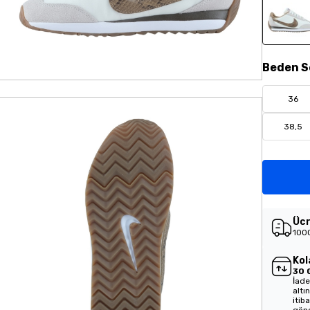
Beden
S
36
38,5
Ücr
1000
Kol
30 
İade
altı
itib