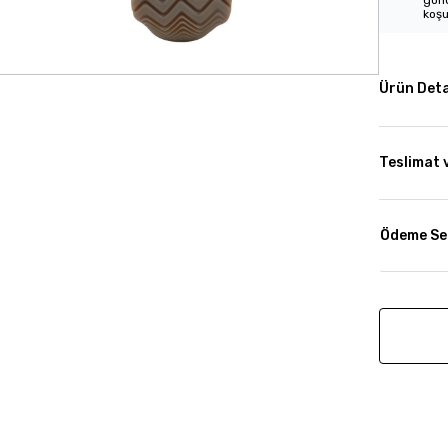
gönd
koşu
Ürün Deta
Teslimat 
Ödeme Se