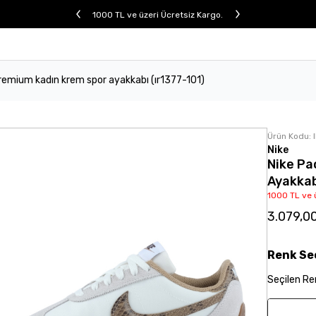
1000 TL ve üzeri Ücretsiz Kargo.
premium kadın krem spor ayakkabı (ır1377-101)
Ürün Kodu:
Nike
Nike Pa
Ayakkab
1000 TL ve 
3.079,0
Renk
Se
Seçilen
Re