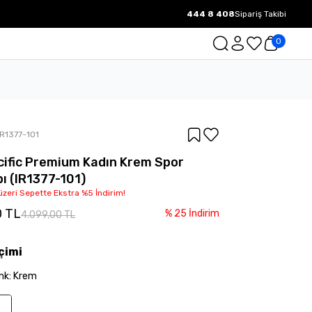
444 8 408
Sipariş Takibi
1000 TL ve üzeri Ücretsiz Kargo.
0
IR1377-101
cific Premium Kadın Krem Spor
ı (IR1377-101)
üzeri Sepette Ekstra %5 İndirim!
0 TL
%
25
İndirim
4.099,00 TL
çimi
nk
:
Krem