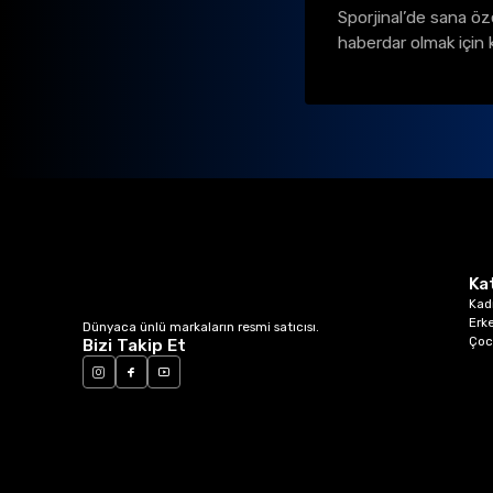
Sporjinal’de sana öz
haberdar olmak için 
Ka
Kad
Erk
Dünyaca ünlü markaların resmi satıcısı.
Çoc
Bizi Takip Et