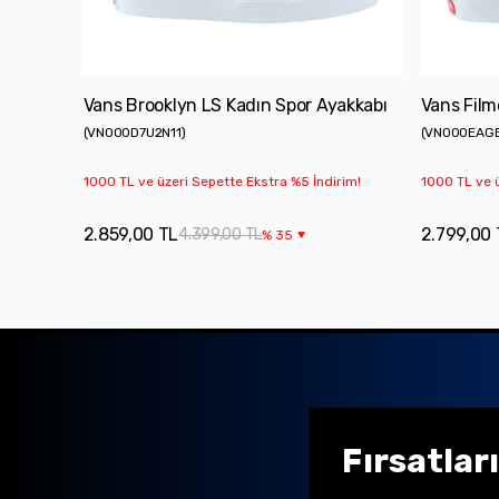
Vans Brooklyn LS Kadın Spor Ayakkabı
Vans Film
(
VN000D7U2N11
)
(
VN000EAG
1000 TL ve üzeri Sepette Ekstra %5 İndirim!
1000 TL ve ü
2.859,00 TL
2.799,00 
4.399,00 TL
%
35
Fırsatlar