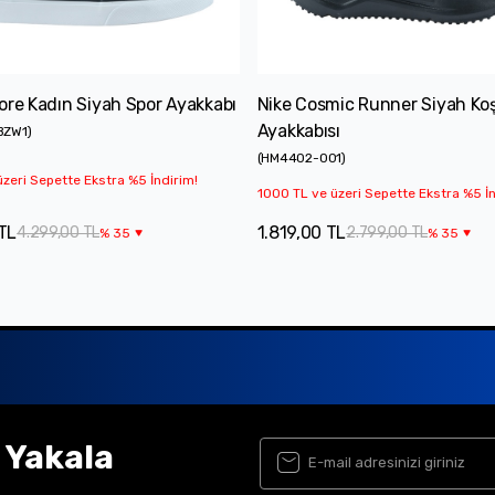
ore Kadın Siyah Spor Ayakkabı
Nike Cosmic Runner Siyah Ko
Ayakkabısı
BZW1
)
(
HM4402-001
)
zeri Sepette Ekstra %5 İndirim!
1000 TL ve üzeri Sepette Ekstra %5 İn
TL
1.819,00 TL
4.299,00 TL
2.799,00 TL
%
35
%
35
ı Yakala