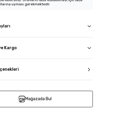
erebilirsiniz. Ürünlerin iade edilebilmesi için iade
llarına uyması gerekmektedir.
yları
ve Kargo
çenekleri
Mağazada Bul