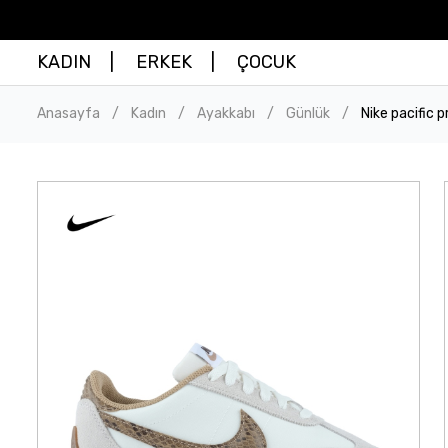
KADIN
ERKEK
ÇOCUK
Anasayfa
Kadın
Ayakkabı
Günlük
Nike pacific 
/
/
/
/