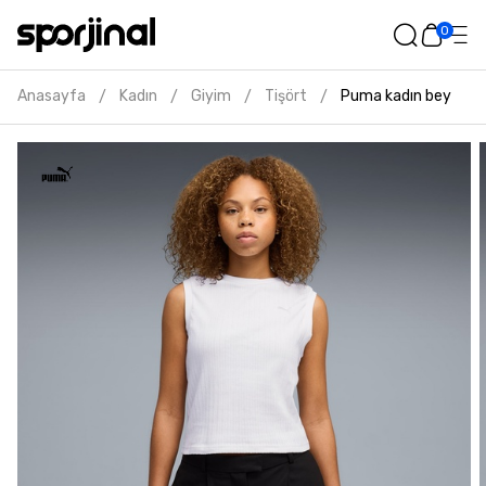
0
Anasayfa
Kadın
Giyim
Tişört
Puma kadın beyaz a
/
/
/
/