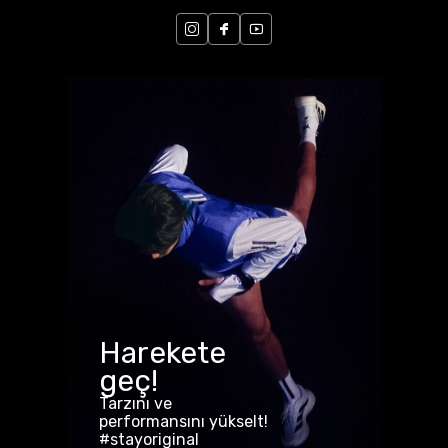
Harekete
geç!
Tarzını ve
performansını yükselt!
#stayoriginal