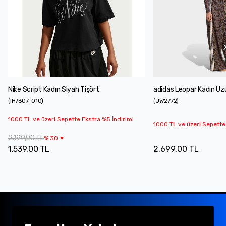
Nike Script Kadın Siyah Tişört
adidas Leopar Kadın Uzu
(
IH7607-010
)
(
JW2772
)
1000 TL ve üzeri Sepette Ekstra %5 İndirim!
1000 TL ve üzeri Sepette
2.199,00 TL
%
30
1.539,00 TL
2.699,00 TL