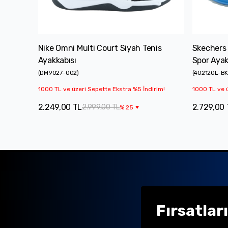
Nike Omni Multi Court Siyah Tenis
Skechers
Ayakkabısı
Spor Ayak
(
DM9027-002
)
(
402120L-B
1000 TL ve üzeri Sepette Ekstra %5 İndirim!
1000 TL ve ü
2.249,00 TL
2.729,00 
2.999,00 TL
%
25
Fırsatlar