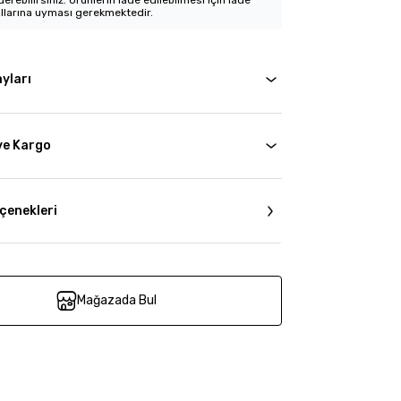
erebilirsiniz. Ürünlerin iade edilebilmesi için iade
llarına uyması gerekmektedir.
yları
ve Kargo
çenekleri
Mağazada Bul