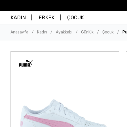
KADIN
ERKEK
ÇOCUK
Anasayfa
Kadın
Ayakkabı
Günlük
Çocuk
Pu
/
/
/
/
/