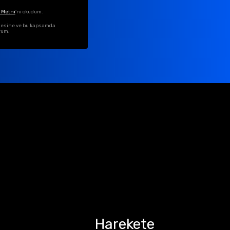
 Metni
'ni okudum.
ilmesine ve bu kapsamda
rum.
Harekete