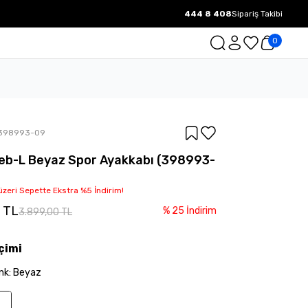
444 8 408
Sipariş Takibi
1000 TL ve üzeri Ücretsiz Kargo.
0
398993-09
b-L Beyaz Spor Ayakkabı (398993-
üzeri Sepette Ekstra %5 İndirim!
0 TL
%
25
İndirim
3.899,00 TL
çimi
nk
:
Beyaz