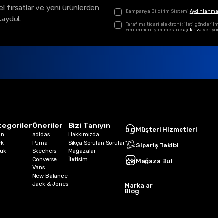
el fırsatlar ve yeni ürünlerden
Kampanya Bildirim Sistemi
Aydınlanma
kaydol.
Tarafıma ticari elektronik ileti gönder
verilerimin işlenmesine
açık rıza
veriyo
tegoriler
Öneriler
Bizi Tanıyın
Müşteri Hizmetleri
ın
adidas
Hakkımızda
ek
Puma
Sıkça Sorulan Sorular
Sipariş Takibi
uk
Skechers
Mağazalar
Converse
İletisim
Mağaza Bul
Vans
New Balance
Jack & Jones
Markalar
Blog