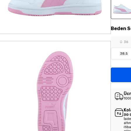
Beden
S
36
38,5
Ücr
1000
Kol
30 
İade
altı
itib