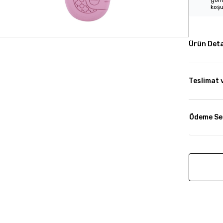
gönd
koşu
Ürün Deta
Teslimat 
Ödeme Se