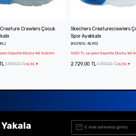
 Creature Crawlers Çocuk
Skechers Creaturecrawlers Ç
kabı
Spor Ayakkabı
KBL
)
(
402120L-BLRD
)
zeri Sepette Ekstra %5 İndirim!
1000 TL ve üzeri Sepette Ekstra %5 İn
TL
2.729,00 TL
4.199,00 TL
4.199,00 TL
%
35
%
35
ı Yakala