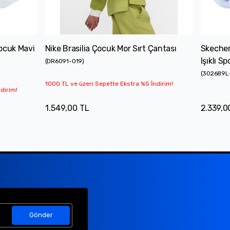
ocuk Mavi
Nike Brasilia Çocuk Mor Sırt Çantası
Skecher
Işıklı S
(
DR6091-019
)
(
302689L
1000 TL ve üzeri Sepette Ekstra %5 İndirim!
dirim!
1.549,00 TL
2.339,0
Gönder