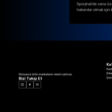
Sporjinal’de sana öz
haberdar olmak için 
Ka
Kad
Erk
Dünyaca ünlü markaların resmi satıcısı.
Çoc
Bizi Takip Et