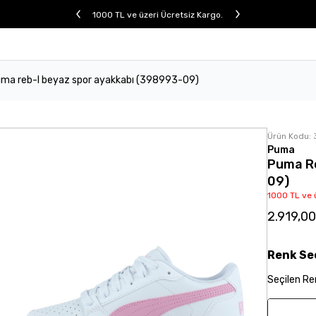
1000 TL ve üzeri Ücretsiz Kargo.
ma reb-l beyaz spor ayakkabı (398993-09)
Ürün Kodu:
Puma
Puma Re
09)
1000 TL ve 
2.919,0
Renk
Se
Seçilen
Re