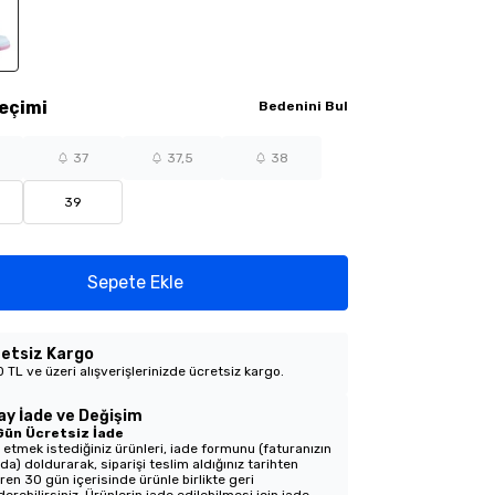
eçimi
Bedenini Bul
37
37,5
38
39
Sepete Ekle
etsiz Kargo
 TL ve üzeri alışverişlerinizde ücretsiz kargo.
ay İade ve Değişim
Gün Ücretsiz İade
 etmek istediğiniz ürünleri, iade formunu (faturanızın
nda) doldurarak, siparişi teslim aldığınız tarihten
aren 30 gün içerisinde ürünle birlikte geri