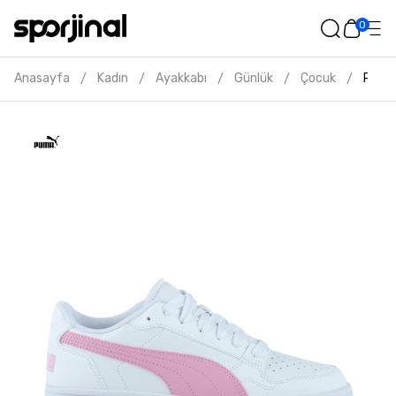
0
Anasayfa
Kadın
Ayakkabı
Günlük
Çocuk
Puma 
/
/
/
/
/