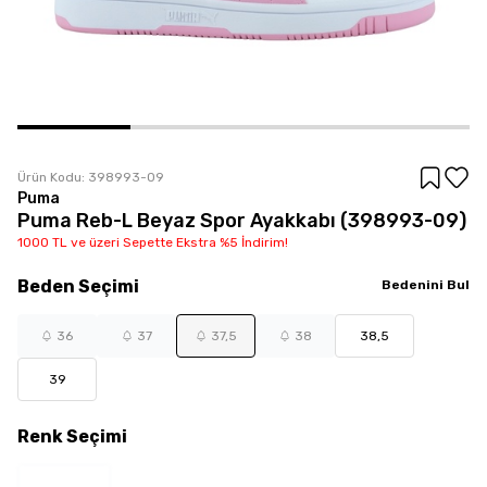
Ürün Kodu:
398993-09
Puma
Puma Reb-L Beyaz Spor Ayakkabı (398993-09)
1000 TL ve üzeri Sepette Ekstra %5 İndirim!
Beden
Seçimi
Bedenini Bul
36
37
37,5
38
38,5
39
Renk
Seçimi