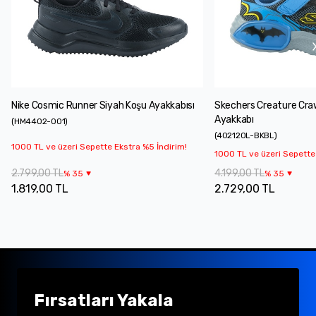
Nike Cosmic Runner Siyah Koşu Ayakkabısı
Skechers Creature Cra
Ayakkabı
(
HM4402-001
)
(
402120L-BKBL
)
1000 TL ve üzeri Sepette Ekstra %5 İndirim!
1000 TL ve üzeri Sepette
2.799,00 TL
4.199,00 TL
%
35
%
35
1.819,00 TL
2.729,00 TL
Fırsatları Yakala