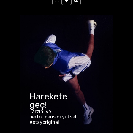
Harekete
geç!
Tarzını ve
performansını yükselt!
#stayoriginal