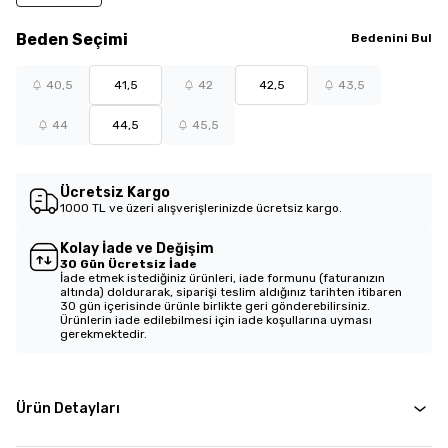
Beden
Seçimi
Bedenini Bul
40,5
41,5
42
42,5
43,5
44
44,5
45,5
Ücretsiz Kargo
1000 TL ve üzeri alışverişlerinizde ücretsiz kargo.
Kolay İade ve Değişim
30 Gün Ücretsiz İade
İade etmek istediğiniz ürünleri, iade formunu (faturanızın
altında) doldurarak, siparişi teslim aldığınız tarihten itibaren
30 gün içerisinde ürünle birlikte geri gönderebilirsiniz.
Ürünlerin iade edilebilmesi için iade koşullarına uyması
gerekmektedir.
Ürün Detayları