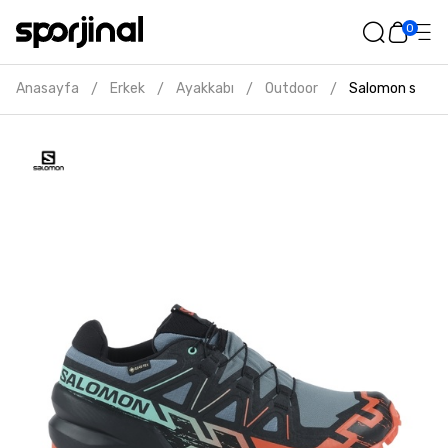
0
Anasayfa
Erkek
Ayakkabı
Outdoor
Salomon speedc
/
/
/
/