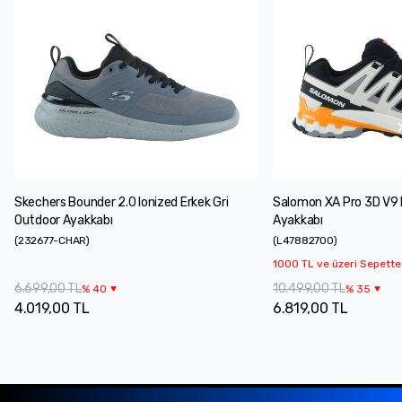
Skechers Bounder 2.0 Ionized Erkek Gri
Salomon XA Pro 3D V9 
Outdoor Ayakkabı
Ayakkabı
(
232677-CHAR
)
(
L47882700
)
1000 TL ve üzeri Sepette
6.699,00 TL
10.499,00 TL
%
40
%
35
4.019,00 TL
6.819,00 TL