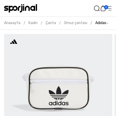
0
Anasayfa
Kadın
Çanta
Omuz çantası
Adidas adico
/
/
/
/