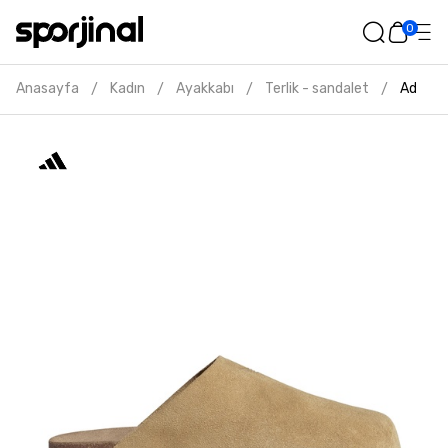
0
Anasayfa
Kadın
Ayakkabı
Terlik - sandalet
Adidas 
/
/
/
/