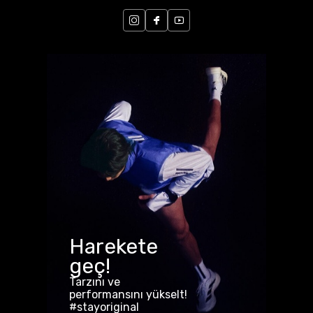
Harekete
geç!
Tarzını ve
performansını yükselt!
#stayoriginal