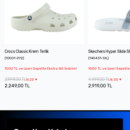
Crocs Classic Krem Terlik
Skechers Hyper Slide Sh
(
10001-2Y2
)
(
140431-SIL
)
1000 TL ve üzeri Sepette Ekstra %5 İndirim!
1000 TL ve üzeri Sepette
2.999,00 TL
4.499,00 TL
%
25
%
35
2.249,00 TL
2.919,00 TL