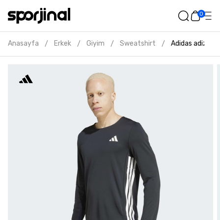
0
Anasayfa
Erkek
Giyim
Sweatshirt
Adidas adizero 
/
/
/
/