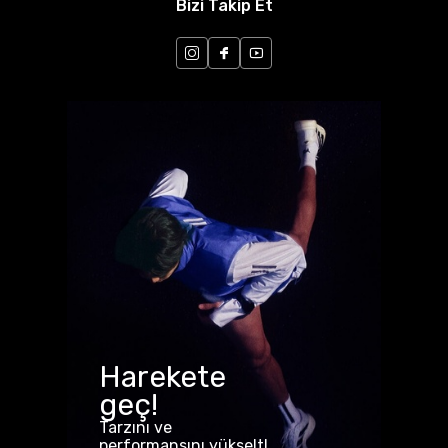
Bizi Takip Et
Harekete
geç!
Tarzını ve
performansını yükselt!