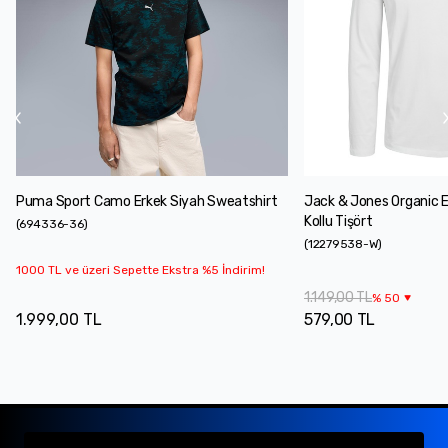
Puma Sport Camo Erkek Siyah Sweatshirt
Jack & Jones Organic 
Kollu Tişört
(
694336-36
)
(
12279538-W
)
1000 TL ve üzeri Sepette Ekstra %5 İndirim!
1.149,00 TL
%
50
1.999,00 TL
579,00 TL