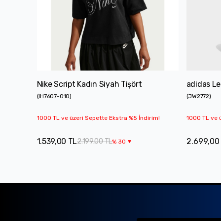
Nike Script Kadın Siyah Tişört
adidas Le
(
IH7607-010
)
(
JW2772
)
1000 TL ve üzeri Sepette Ekstra %5 İndirim!
1000 TL ve ü
1.539,00 TL
2.699,00
2.199,00 TL
%
30