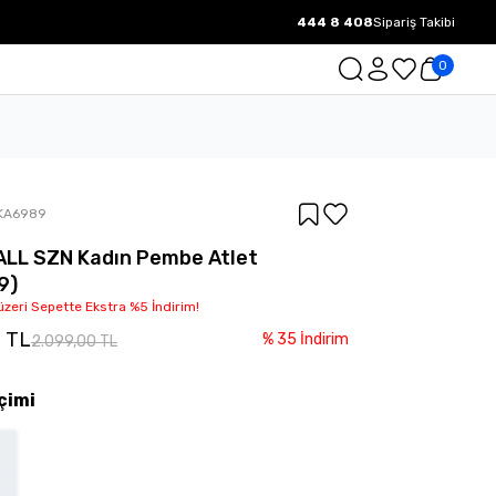
444 8 408
Sipariş Takibi
1000 TL ve üzeri Ücretsiz Kargo.
0
KA6989
ALL SZN Kadın Pembe Atlet
9)
üzeri Sepette Ekstra %5 İndirim!
0 TL
%
35
İndirim
2.099,00 TL
çimi