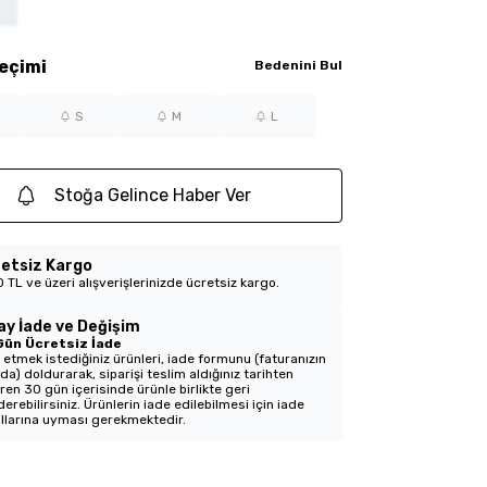
eçimi
Bedenini Bul
S
M
L
Stoğa Gelince Haber Ver
etsiz Kargo
 TL ve üzeri alışverişlerinizde ücretsiz kargo.
ay İade ve Değişim
Gün Ücretsiz İade
 etmek istediğiniz ürünleri, iade formunu (faturanızın
nda) doldurarak, siparişi teslim aldığınız tarihten
aren 30 gün içerisinde ürünle birlikte geri
erebilirsiniz. Ürünlerin iade edilebilmesi için iade
llarına uyması gerekmektedir.