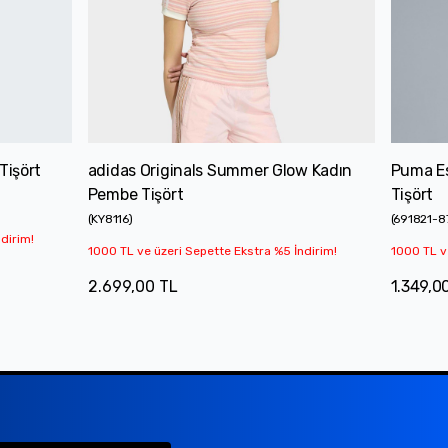
Tişört
adidas Originals Summer Glow Kadın
Puma Es
Pembe Tişört
Tişört
(
KY8116
)
(
691821-8
dirim!
1000 TL ve üzeri Sepette Ekstra %5 İndirim!
1000 TL v
2.699,00 TL
1.349,0