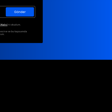
Gönder
 Metni
'ni okudum.
ilmesine ve bu kapsamda
rum.