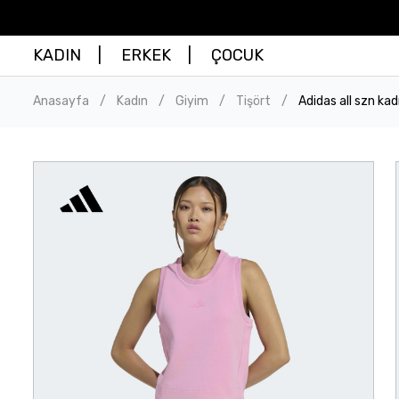
KADIN
ERKEK
ÇOCUK
Anasayfa
Kadın
Giyim
Tişört
Adidas all szn ka
/
/
/
/