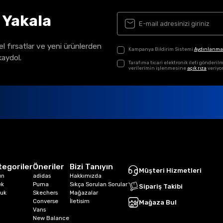
ı Yakala
el fırsatlar ve yeni ürünlerden
Kampanya Bildirim Sistemi
Aydınlanma
kaydol.
Tarafıma ticari elektronik ileti gönder
verilerimin işlenmesine
açık rıza
veriyo
tegoriler
Öneriler
Bizi Tanıyın
Müşteri Hizmetleri
ın
adidas
Hakkımızda
ek
Puma
Sıkça Sorulan Sorular
Sipariş Takibi
uk
Skechers
Mağazalar
Converse
İletisim
Mağaza Bul
Vans
New Balance