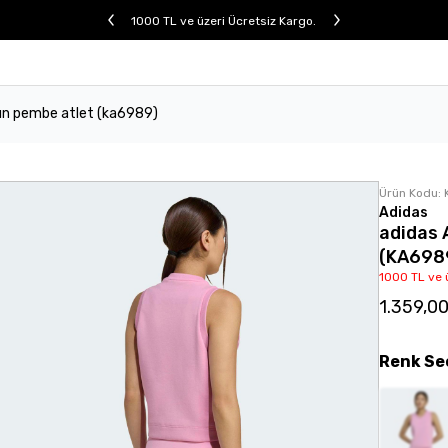
1000 TL ve üzeri Ücretsiz Kargo.
dın pembe atlet (ka6989)
Ürün Kodu:
Adidas
adidas 
(KA698
1000 TL ve 
1.359,0
Renk
Se