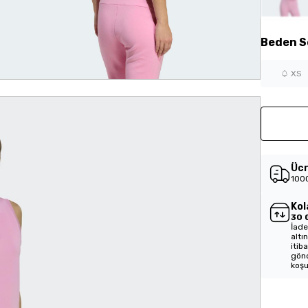
Beden
S
XS
Ücr
1000
Kol
30 
İade
altı
itib
gönd
koşu