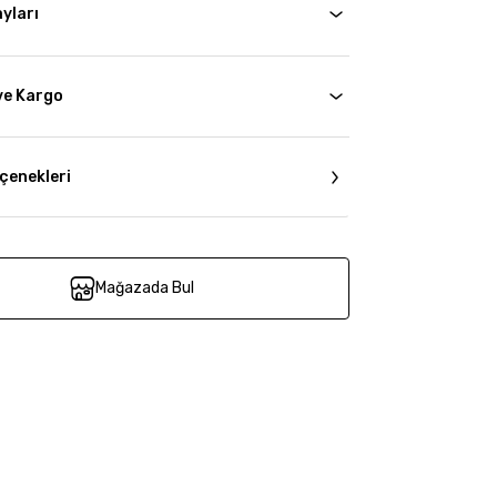
yları
ve Kargo
çenekleri
Mağazada Bul