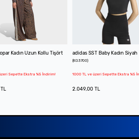
opar Kadın Uzun Kollu Tişört
adidas SST Baby Kadın Siyah 
(
KG3700
)
zeri Sepette Ekstra %5 İndirim!
1000 TL ve üzeri Sepette Ekstra %5 İn
 TL
2.049,00 TL