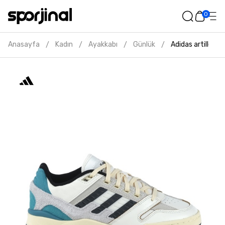
0
Anasayfa
Kadın
Ayakkabı
Günlük
Adidas artillery 
/
/
/
/