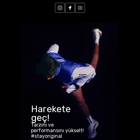
Harekete
geç!
Tarzını ve
performansını yükselt!
#stayoriginal