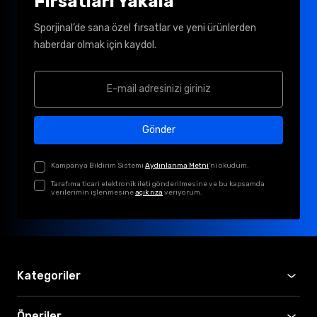
Fırsatları Yakala
Sporjinal’de sana özel fırsatlar ve yeni ürünlerden
haberdar olmak için kaydol.
Gönder
Kampanya Bildirim Sistemi
Aydınlanma Metni
'ni okudum.
Tarafıma ticari elektronik ileti gönderilmesine ve bu kapsamda
verilerimin işlenmesine
açık rıza
veriyorum.
Kategoriler
Öneriler