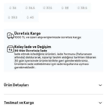
36
36,5
37,5
38
38,5
39,5
40
Ücretsiz Kargo
1000 TL ve üzeri alışverişlerinizde ücretsiz kargo.
Kolay İade ve Değişim
30 Gün Ücretsiz İade
İade etmek istediğiniz ürünleri, iade formunu (faturanızın
altında) doldurarak, siparişi teslim aldığınız tarihten itibaren
30 gün içerisinde ürünle birlikte geri gönderebilirsiniz.
Ürünlerin iade edilebilmesi için iade koşullarına uyması
gerekmektedir.
Ürün Detayları
Teslimat ve Kargo