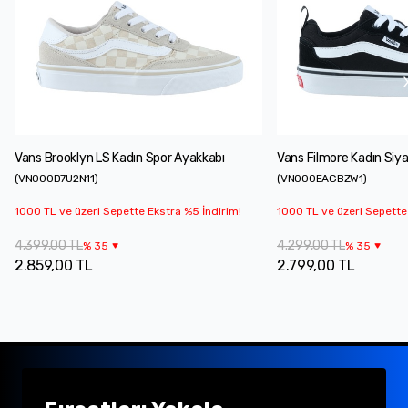
Vans Brooklyn LS Kadın Spor Ayakkabı
Vans Filmore Kadın Siy
(
VN000D7U2N11
)
(
VN000EAGBZW1
)
1000 TL ve üzeri Sepette Ekstra %5 İndirim!
1000 TL ve üzeri Sepette
4.399,00 TL
4.299,00 TL
%
35
%
35
2.859,00 TL
2.799,00 TL