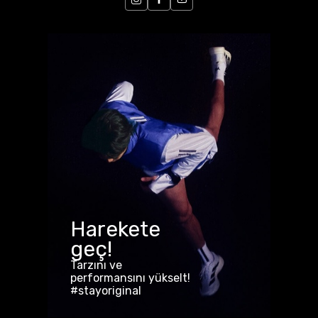
Harekete
geç!
Tarzını ve
performansını yükselt!
#stayoriginal