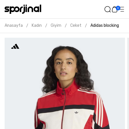
0
Anasayfa
Kadın
Giyim
Ceket
Adidas blocking kadı
/
/
/
/