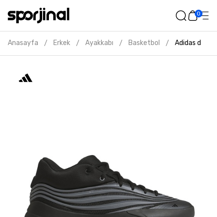
0
Anasayfa
Erkek
Ayakkabı
Basketbol
Adidas dame x
/
/
/
/