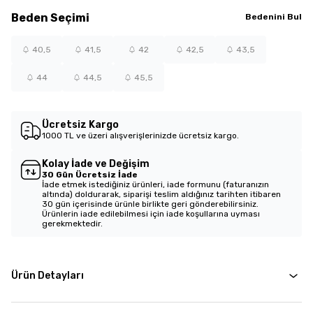
Beden
Seçimi
Bedenini Bul
40,5
41,5
42
42,5
43,5
44
44,5
45,5
Ücretsiz Kargo
1000 TL ve üzeri alışverişlerinizde ücretsiz kargo.
Kolay İade ve Değişim
30 Gün Ücretsiz İade
İade etmek istediğiniz ürünleri, iade formunu (faturanızın
altında) doldurarak, siparişi teslim aldığınız tarihten itibaren
30 gün içerisinde ürünle birlikte geri gönderebilirsiniz.
Ürünlerin iade edilebilmesi için iade koşullarına uyması
gerekmektedir.
Ürün Detayları