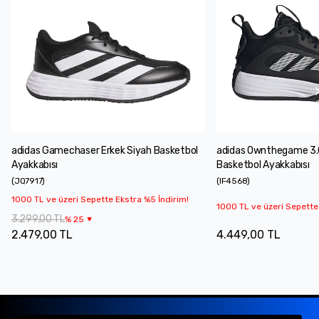
adidas Gamechaser Erkek Siyah Basketbol
adidas Ownthegame 3.0
Ayakkabısı
Basketbol Ayakkabısı
(
JQ7917
)
(
IF4568
)
1000 TL ve üzeri Sepette Ekstra %5 İndirim!
1000 TL ve üzeri Sepette
3.299,00 TL
%
25
2.479,00 TL
4.449,00 TL