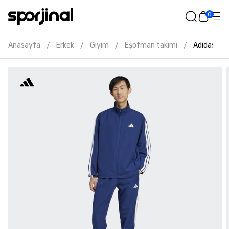
0
Anasayfa
Erkek
Giyim
Eşofman takımı
Adidas erk
/
/
/
/