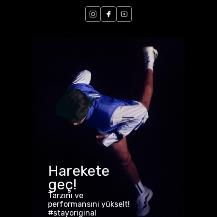
Harekete
geç!
Tarzını ve
performansını yükselt!
#stayoriginal