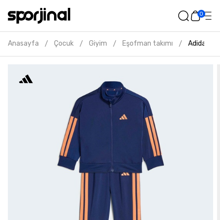
0
Anasayfa
Çocuk
Giyim
Eşofman takımı
Adidas es
/
/
/
/