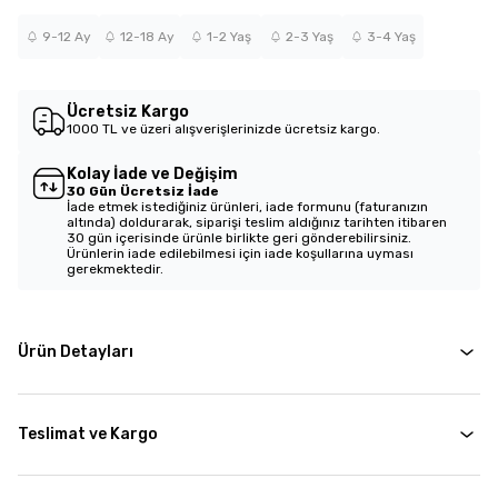
9-12 Ay
12-18 Ay
1-2 Yaş
2-3 Yaş
3-4 Yaş
Ücretsiz Kargo
1000 TL ve üzeri alışverişlerinizde ücretsiz kargo.
Kolay İade ve Değişim
30 Gün Ücretsiz İade
İade etmek istediğiniz ürünleri, iade formunu (faturanızın
altında) doldurarak, siparişi teslim aldığınız tarihten itibaren
30 gün içerisinde ürünle birlikte geri gönderebilirsiniz.
Ürünlerin iade edilebilmesi için iade koşullarına uyması
gerekmektedir.
Ürün Detayları
Teslimat ve Kargo