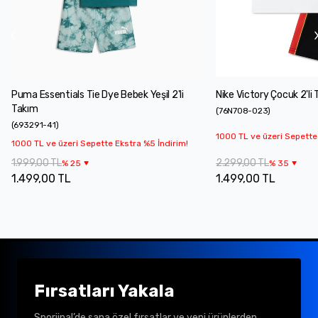
Puma Essentials Tie Dye Bebek Yeşil 2'li
Nike Victory Çocuk 2'li
Takım
(
76N708-023
)
(
693291-41
)
1000 TL ve üzeri Sepette
1000 TL ve üzeri Sepette Ekstra %5 İndirim!
1.999,00 TL
2.299,00 TL
%
25
%
35
1.499,00 TL
1.499,00 TL
Fırsatları Yakala
Sporjinal’de sana özel fırsatlar ve yeni ürünlerden