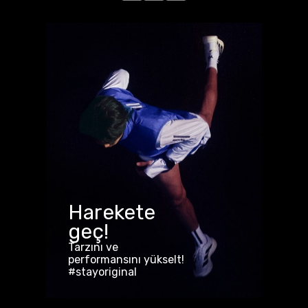
Harekete
geç!
Tarzını ve
performansını yükselt!
#stayoriginal