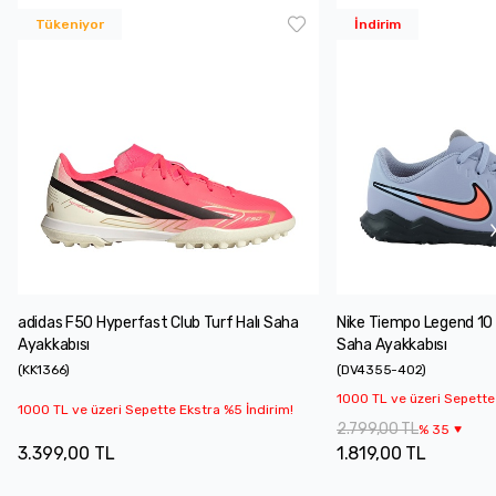
Tükeniyor
İndirim
adidas F50 Hyperfast Club Turf Halı Saha
Nike Tiempo Legend 10 
Ayakkabısı
Saha Ayakkabısı
(
KK1366
)
(
DV4355-402
)
1000 TL ve üzeri Sepette
1000 TL ve üzeri Sepette Ekstra %5 İndirim!
2.799,00 TL
%
35
3.399,00 TL
1.819,00 TL