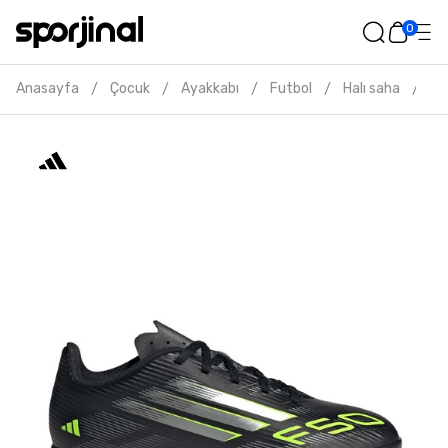
0
Anasayfa
Çocuk
Ayakkabı
Futbol
Halı saha
Ad
/
/
/
/
/