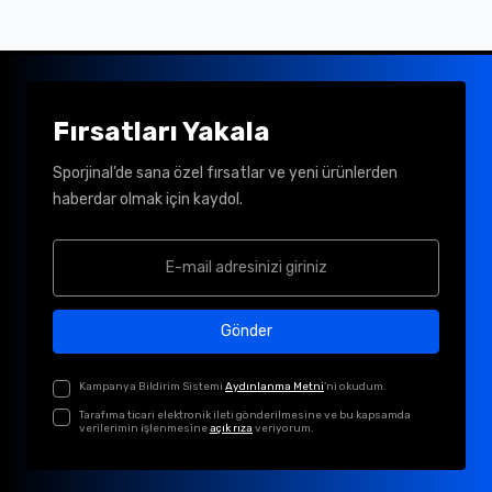
Fırsatları Yakala
Sporjinal’de sana özel fırsatlar ve yeni ürünlerden
haberdar olmak için kaydol.
Gönder
Kampanya Bildirim Sistemi
Aydınlanma Metni
'ni okudum.
Tarafıma ticari elektronik ileti gönderilmesine ve bu kapsamda
verilerimin işlenmesine
açık rıza
veriyorum.