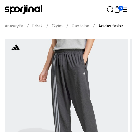
0
Anasayfa
Erkek
Giyim
Pantolon
Adidas fashion se
/
/
/
/