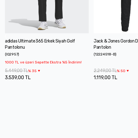
adidas Ultimate365 Erkek Siyah Golf
Jack & Jones Gordon D
Pantolonu
Pantolon
(
IQ2957
)
(
12224518-B
)
1000 TL ve üzeri Sepette Ekstra %5 İndirim!
5.449,00 TL
2.249,00 TL
%
35
%
50
3.539,00 TL
1.119,00 TL