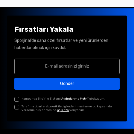
Fırsatları Yakala
Sporjinal’de sana özel fırsatlar ve yeni ürünlerden
haberdar olmak için kaydol.
Gönder
Kampanya Bildirim Sistemi
Aydınlanma Metni
'ni okudum.
Tarafıma ticari elektronik ileti gönderilmesine ve bu kapsamda
verilerimin işlenmesine
açık rıza
veriyorum.