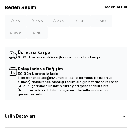
Beden
Seçimi
Bedenini Bul
36
36,5
37,5
38
38,5
39,5
40
Ücretsiz Kargo
1000 TL ve üzeri alışverişlerinizde ücretsiz kargo.
Kolay İade ve Değişim
30 Gün Ücretsiz İade
İade etmek istediğiniz ürünleri, iade formunu (faturanızın
altında) doldurarak, siparişi teslim aldığınız tarihten itibaren
30 gün içerisinde ürünle birlikte geri gönderebilirsiniz.
Ürünlerin iade edilebilmesi için iade koşullarına uyması
gerekmektedir.
Ürün Detayları