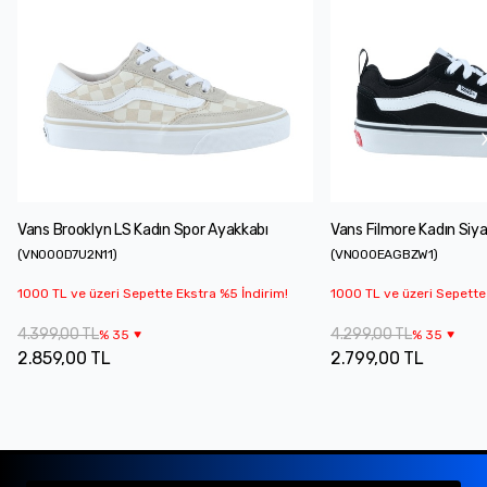
Vans Brooklyn LS Kadın Spor Ayakkabı
Vans Filmore Kadın Siy
(
VN000D7U2N11
)
(
VN000EAGBZW1
)
1000 TL ve üzeri Sepette Ekstra %5 İndirim!
1000 TL ve üzeri Sepette
4.399,00 TL
4.299,00 TL
%
35
%
35
2.859,00 TL
2.799,00 TL