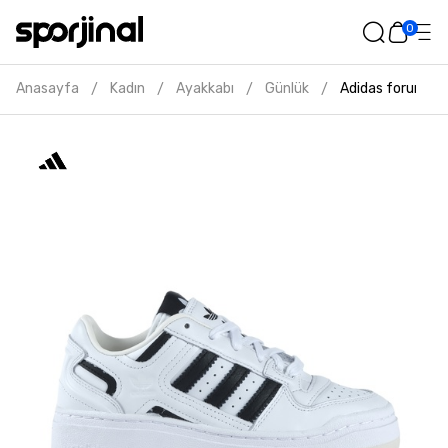
0
Anasayfa
Kadın
Ayakkabı
Günlük
Adidas forum xlg
/
/
/
/