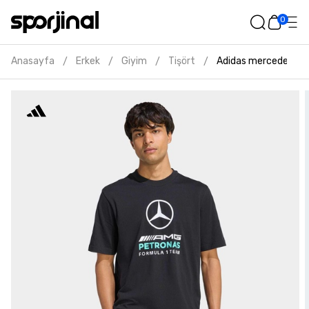
0
Anasayfa
Erkek
Giyim
Tişört
Adidas mercedes amg
/
/
/
/