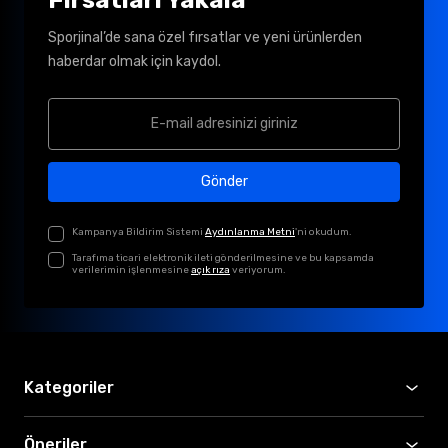
Sporjinal’de sana özel fırsatlar ve yeni ürünlerden
haberdar olmak için kaydol.
Gönder
Kampanya Bildirim Sistemi
Aydınlanma Metni
'ni okudum.
Tarafıma ticari elektronik ileti gönderilmesine ve bu kapsamda
verilerimin işlenmesine
açık rıza
veriyorum.
Kategoriler
Öneriler