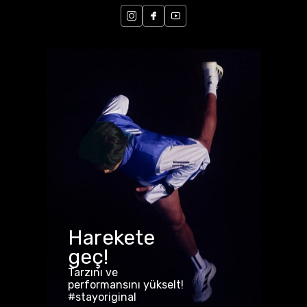
Harekete
geç!
Tarzını ve
performansını yükselt!
#stayoriginal