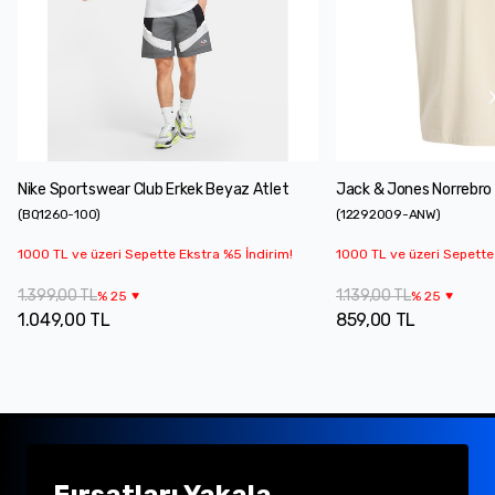
Nike Sportswear Club Erkek Beyaz Atlet
Jack & Jones Norrebro 
(
BQ1260-100
)
(
12292009-ANW
)
1000 TL ve üzeri Sepette Ekstra %5 İndirim!
1000 TL ve üzeri Sepette
1.399,00 TL
1.139,00 TL
%
25
%
25
1.049,00 TL
859,00 TL
Fırsatları Yakala