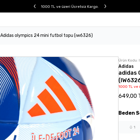
1000 TL ve üzeri Ücretsiz Kargo.
Adidas olympics 24 mini futbol topu (ıw6326)
Ürün Kodu:
Adidas
adidas 
(IW632
1000 TL ve 
649,00 
Beden
S
1