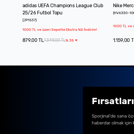
adidas UEFA Champions League Club
Nike Merc
25/26 Futbol Topu
(
HV6330-10
(
JP1537
)
1000 TL ve ü
1000 TL ve üzeri Sepette Ekstra %5 İndirim!
879,00 TL
1.159,00 
1.349,00 TL
%
35
Fırsatlar
Sporjinal’de sana öz
haberdar olmak için 