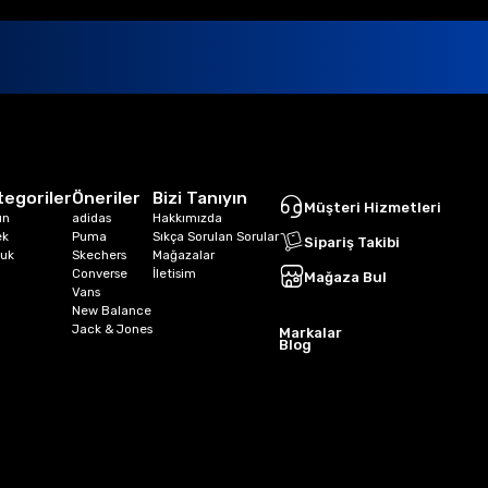
tegoriler
Öneriler
Bizi Tanıyın
Müşteri Hizmetleri
ın
adidas
Hakkımızda
ek
Puma
Sıkça Sorulan Sorular
Sipariş Takibi
uk
Skechers
Mağazalar
Converse
İletisim
Mağaza Bul
Vans
New Balance
Jack & Jones
Markalar
Blog