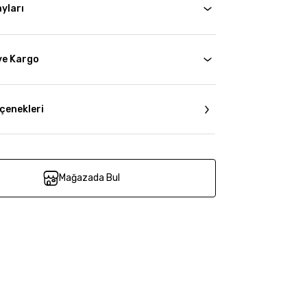
yları
ve Kargo
çenekleri
Mağazada Bul