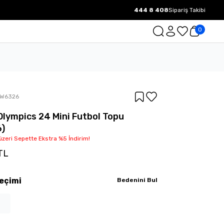
444 8 408
Sipariş Takibi
1000 TL ve üzeri Ücretsiz Kargo.
0
IW6326
Olympics 24 Mini Futbol Topu
6)
üzeri Sepette Ekstra %5 İndirim!
TL
eçimi
Bedenini Bul