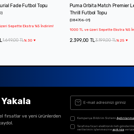
urial Fade Futbol Topu
Puma Orbita Match Premier 
Thrill Futbol Topu
0
)
(
084706-01
)
zeri Sepette Ekstra %5 İndirim!
1000 TL ve üzeri Sepette Ekstra %5 İn
TL
2.399,00 TL
1.649,00 TL
3.199,00 TL
%
30
%
25
ı Yakala
el fırsatlar ve yeni ürünlerden
Kampanya Bildirim Sistemi
Aydınlanma
kaydol.
Tarafıma ticari elektronik ileti gönder
verilerimin işlenmesine
açık rıza
veriyo