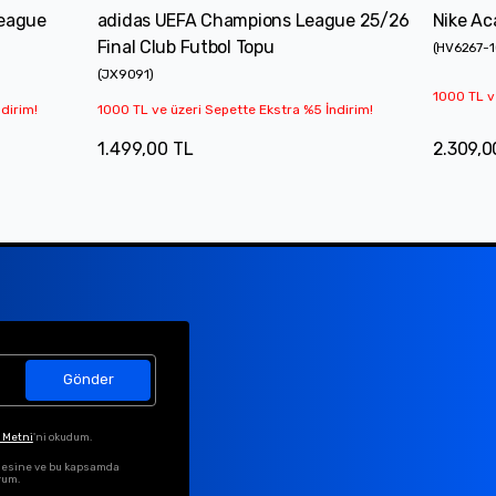
League
adidas UEFA Champions League 25/26
Nike Ac
Final Club Futbol Topu
(
HV6267-
(
JX9091
)
1000 TL v
dirim!
1000 TL ve üzeri Sepette Ekstra %5 İndirim!
1.499,00 TL
2.309,0
Gönder
 Metni
'ni okudum.
ilmesine ve bu kapsamda
rum.