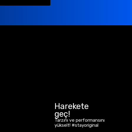
Harekete
geç!
Tarzını ve performansını
yükselt! #stayoriginal