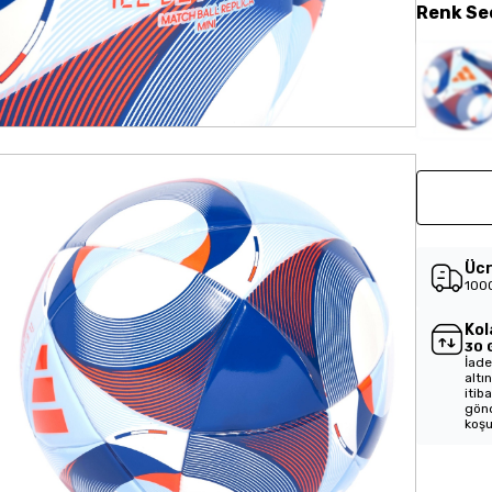
Renk
Se
Ücr
1000
Kol
30 
İade
altı
itib
gönd
koşu