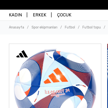
KADIN
ERKEK
ÇOCUK
Anasayfa
Spor ekipmanları
Futbol
Futbol topu
/
/
/
/