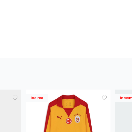
İndirim
İndiri