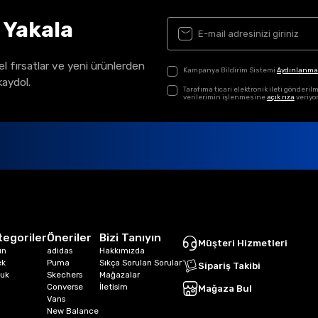
ı Yakala
el fırsatlar ve yeni ürünlerden
Kampanya Bildirim Sistemi
Aydınlanma
kaydol.
Tarafıma ticari elektronik ileti gönder
verilerimin işlenmesine
açık rıza
veriyo
tegoriler
Öneriler
Bizi Tanıyın
Müşteri Hizmetleri
ın
adidas
Hakkımızda
ek
Puma
Sıkça Sorulan Sorular
Sipariş Takibi
uk
Skechers
Mağazalar
Converse
İletisim
Mağaza Bul
Vans
New Balance