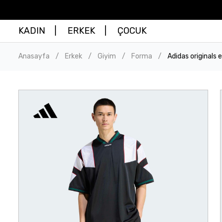
KADIN
ERKEK
ÇOCUK
Anasayfa
Erkek
Giyim
Forma
Adidas originals 
/
/
/
/