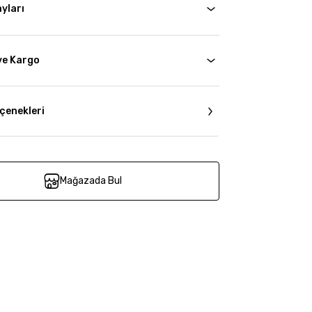
yları
ve Kargo
çenekleri
Mağazada Bul