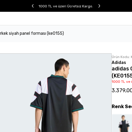
1000 TL ve üzeri Ücretsiz Kargo.
erkek siyah panel forması (ke0155)
Ürün Kodu:
Adidas
adidas 
(KE015
1000 TL ve 
3.379,0
Renk
Se