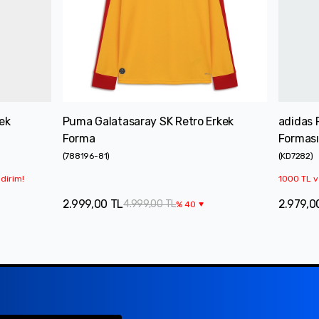
ek
Puma Galatasaray SK Retro Erkek
adidas 
Forma
Forması
(
788196-81
)
(
KD7282
)
dirim!
1000 TL v
2.999,00 TL
2.979,0
4.999,00 TL
%
40