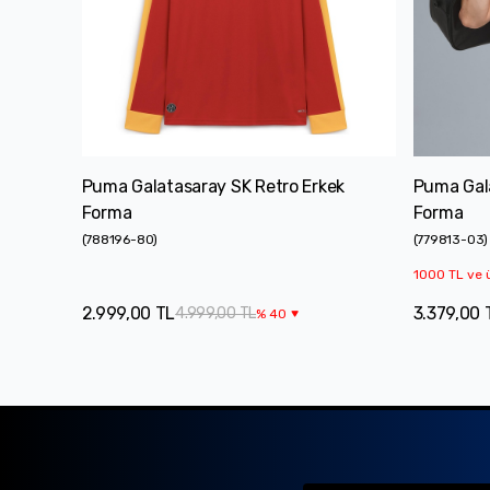
Puma Galatasaray SK Retro Erkek
Puma Gal
Forma
Forma
(
788196-80
)
(
779813-03
)
1000 TL ve ü
2.999,00 TL
3.379,00 
4.999,00 TL
%
40