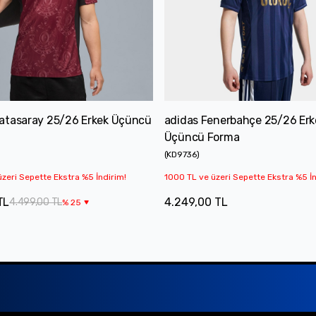
atasaray 25/26 Erkek Üçüncü
adidas Fenerbahçe 25/26 Erk
Üçüncü Forma
(
KD9736
)
zeri Sepette Ekstra %5 İndirim!
1000 TL ve üzeri Sepette Ekstra %5 İn
TL
4.249,00 TL
4.499,00 TL
%
25