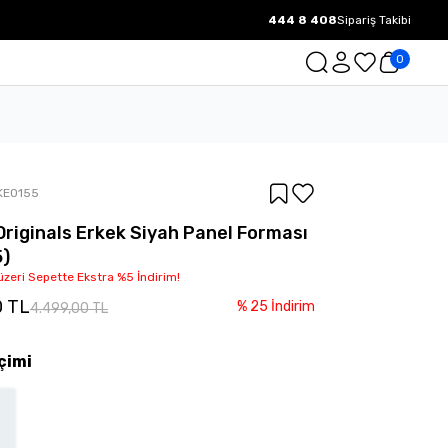
444 8 408
Sipariş Takibi
1000 TL ve üzeri Ücretsiz Kargo.
0
KE0155
Originals Erkek Siyah Panel Forması
5)
üzeri Sepette Ekstra %5 İndirim!
0 TL
%
25
İndirim
4.499,00 TL
çimi