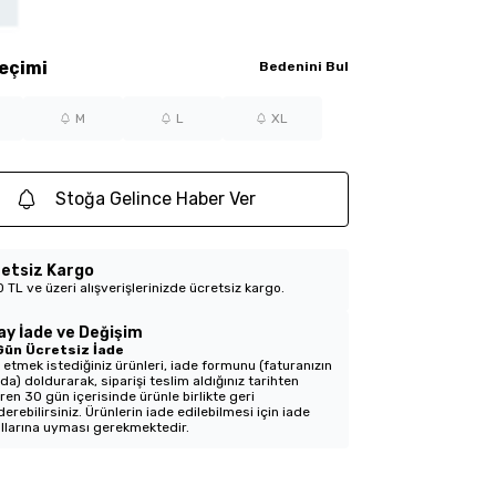
eçimi
Bedenini Bul
M
L
XL
Stoğa Gelince Haber Ver
etsiz Kargo
 TL ve üzeri alışverişlerinizde ücretsiz kargo.
ay İade ve Değişim
Gün Ücretsiz İade
 etmek istediğiniz ürünleri, iade formunu (faturanızın
nda) doldurarak, siparişi teslim aldığınız tarihten
aren 30 gün içerisinde ürünle birlikte geri
erebilirsiniz. Ürünlerin iade edilebilmesi için iade
llarına uyması gerekmektedir.