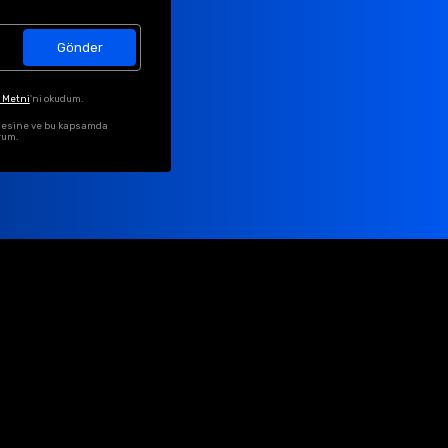
Gönder
 Metni
'ni okudum.
ilmesine ve bu kapsamda
rum.