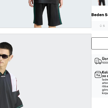
Beden
S
S
Ücr
1000
Kol
30 
İade
altı
itib
gönd
koşu