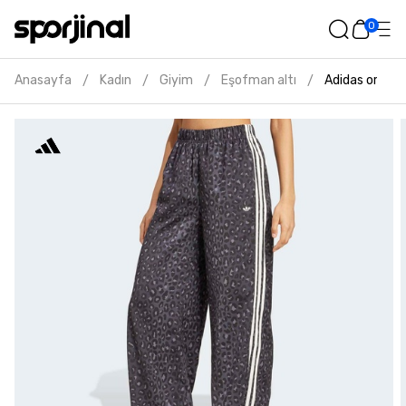
0
Anasayfa
Kadın
Giyim
Eşofman altı
Adidas origin
/
/
/
/