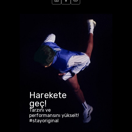
Harekete
geç!
Tarzını ve
performansını yükselt!
#stayoriginal