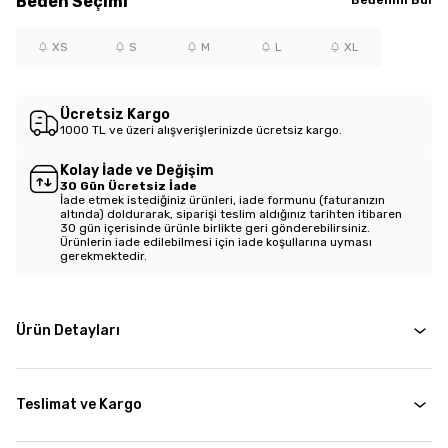
Beden
Seçimi
XS
S
M
L
XL
Ücretsiz Kargo
1000 TL ve üzeri alışverişlerinizde ücretsiz kargo.
Kolay İade ve Değişim
30 Gün Ücretsiz İade
İade etmek istediğiniz ürünleri, iade formunu (faturanızın
altında) doldurarak, siparişi teslim aldığınız tarihten itibaren
30 gün içerisinde ürünle birlikte geri gönderebilirsiniz.
Ürünlerin iade edilebilmesi için iade koşullarına uyması
gerekmektedir.
Ürün Detayları
Teslimat ve Kargo