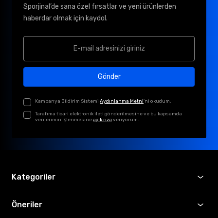
Sporjinal’de sana özel fırsatlar ve yeni ürünlerden
haberdar olmak için kaydol.
Gönder
Kampanya Bildirim Sistemi
Aydınlanma Metni
'ni okudum.
Tarafıma ticari elektronik ileti gönderilmesine ve bu kapsamda
verilerimin işlenmesine
açık rıza
veriyorum.
Kategoriler
Öneriler