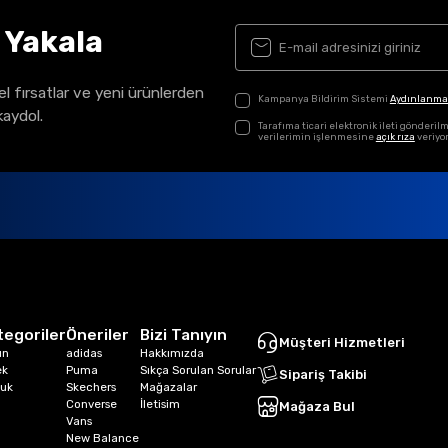
ı Yakala
el fırsatlar ve yeni ürünlerden
Kampanya Bildirim Sistemi
Aydınlanma
kaydol.
Tarafıma ticari elektronik ileti gönder
verilerimin işlenmesine
açık rıza
veriyo
tegoriler
Öneriler
Bizi Tanıyın
Müşteri Hizmetleri
ın
adidas
Hakkımızda
ek
Puma
Sıkça Sorulan Sorular
Sipariş Takibi
uk
Skechers
Mağazalar
Converse
İletisim
Mağaza Bul
Vans
New Balance