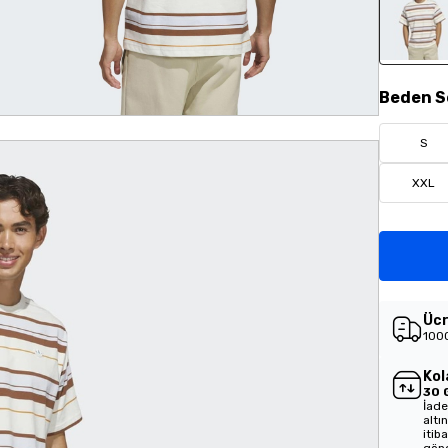
Beden
S
S
XXL
Ücr
1000
Kol
30 
İade
altı
itib