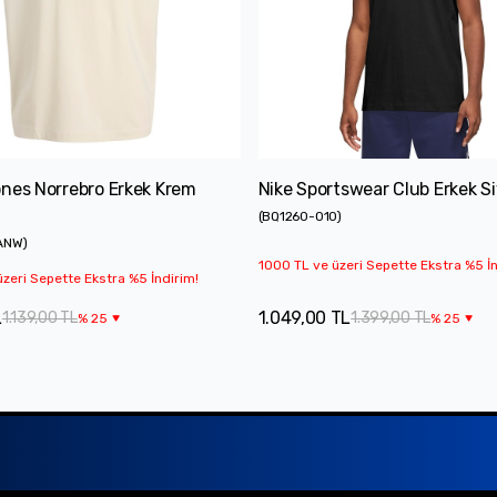
nes Norrebro Erkek Krem
Nike Sportswear Club Erkek Si
(
BQ1260-010
)
ANW
)
1000 TL ve üzeri Sepette Ekstra %5 İn
zeri Sepette Ekstra %5 İndirim!
L
1.049,00 TL
1.139,00 TL
1.399,00 TL
%
25
%
25