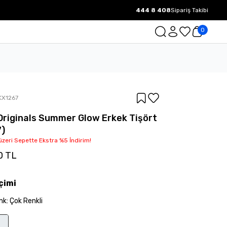
444 8 408
Sipariş Takibi
1000 TL ve üzeri Ücretsiz Kargo.
0
KX1267
Originals Summer Glow Erkek Tişört
7)
üzeri Sepette Ekstra %5 İndirim!
0 TL
çimi
nk
:
Çok Renkli