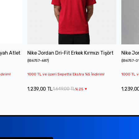
yah Atlet
Nike Jordan Dri-Fit Erkek Kırmızı Tişört
Nike Jor
(
IB6757-687
)
(
IB6757-0
dirim!
1000 TL ve üzeri Sepette Ekstra %5 İndirim!
1000 TL v
1.239,00 TL
1.239,0
1.649,00 TL
%
25