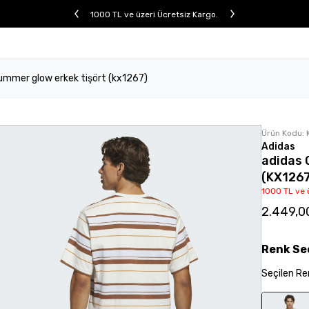
1000 TL ve üzeri Ücretsiz Kargo.
summer glow erkek tişört (kx1267)
Ürün Kodu:
Adidas
adidas 
(KX126
1000 TL ve 
2.449,0
Renk
Se
Seçilen
Re