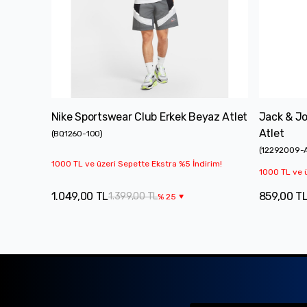
Nike Sportswear Club Erkek Beyaz Atlet
Jack & Jo
Atlet
(
BQ1260-100
)
(
12292009-
1000 TL ve üzeri Sepette Ekstra %5 İndirim!
1000 TL ve ü
1.049,00 TL
859,00 T
1.399,00 TL
%
25