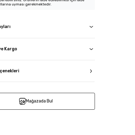
erebilirsiniz. Ürünlerin iade edilebilmesi için iade
llarına uyması gerekmektedir.
yları
ve Kargo
çenekleri
Mağazada Bul