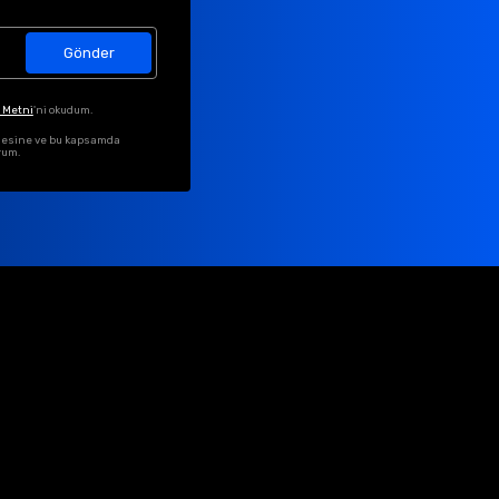
Gönder
 Metni
'ni okudum.
ilmesine ve bu kapsamda
rum.