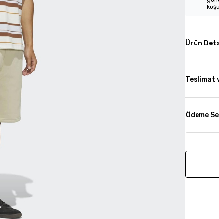
gönd
koşu
Ürün Deta
Teslimat 
Ödeme Se