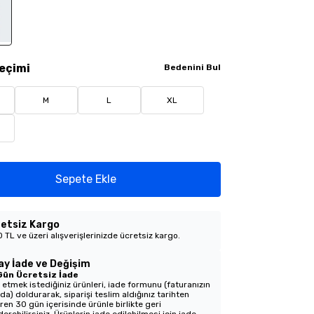
eçimi
Bedenini Bul
M
L
XL
Sepete Ekle
etsiz Kargo
 TL ve üzeri alışverişlerinizde ücretsiz kargo.
ay İade ve Değişim
Gün Ücretsiz İade
 etmek istediğiniz ürünleri, iade formunu (faturanızın
nda) doldurarak, siparişi teslim aldığınız tarihten
aren 30 gün içerisinde ürünle birlikte geri