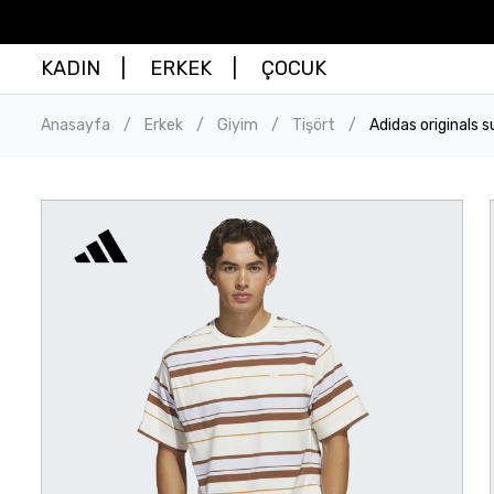
KADIN
ERKEK
ÇOCUK
Anasayfa
Erkek
Giyim
Tişört
Adidas originals 
/
/
/
/