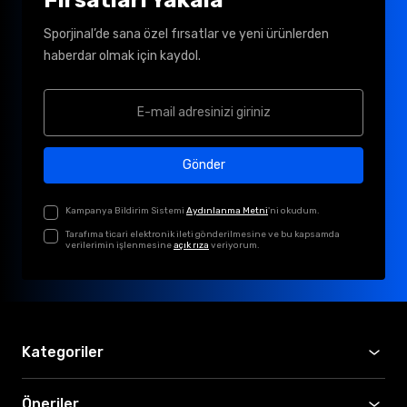
Sporjinal’de sana özel fırsatlar ve yeni ürünlerden
haberdar olmak için kaydol.
Gönder
Kampanya Bildirim Sistemi
Aydınlanma Metni
'ni okudum.
Tarafıma ticari elektronik ileti gönderilmesine ve bu kapsamda
verilerimin işlenmesine
açık rıza
veriyorum.
Kategoriler
Öneriler