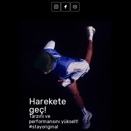
Harekete
geç!
Tarzını ve
performansını yükselt!
#stayoriginal