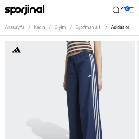
0
Anasayfa
Kadın
Giyim
Eşofman altı
Adidas origin
/
/
/
/