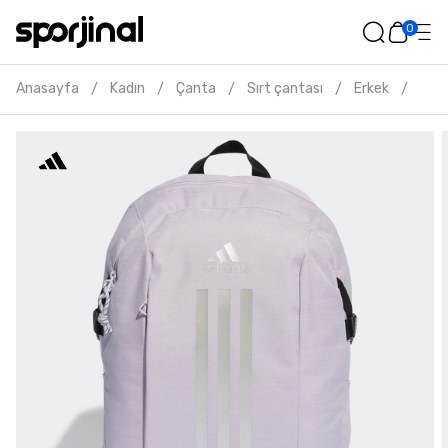
0
Anasayfa
Kadın
Çanta
Sırt çantası
Erkek
Adid
/
/
/
/
/