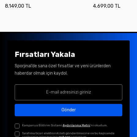
8.149,00 TL
4.699,00 TL
Fırsatları Yakala
Sporjinal’de sana özel fırsatlar ve yeni ürünlerden
haberdar olmak için kaydol.
Gönder
Kampanya Bildirim Sistemi
Aydınlanma Metni
'ni okudum.
Tarafıma ticari elektronik ileti gönderilmesine ve bu kapsamda
verilerimin işlenmesine
açık rıza
veriyorum.