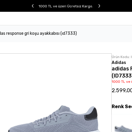
1000 TL ve üzeri Ücretsiz Kargo.
das response gri koşu ayakkabısı (ıd7333)
Ürün Kodu:
Adidas
adidas 
(ID7333
1000 TL ve 
2.599,0
Renk
Se