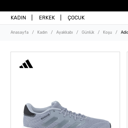
KADIN
ERKEK
ÇOCUK
Anasayfa
Kadın
Ayakkabı
Günlük
Koşu
Adi
/
/
/
/
/