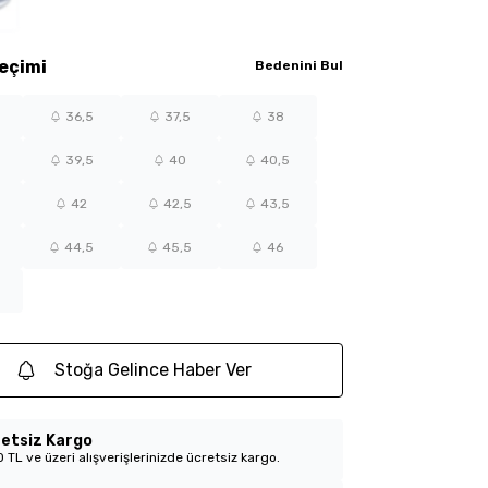
eçimi
Bedenini Bul
36,5
37,5
38
39,5
40
40,5
42
42,5
43,5
44,5
45,5
46
Stoğa Gelince Haber Ver
etsiz Kargo
 TL ve üzeri alışverişlerinizde ücretsiz kargo.