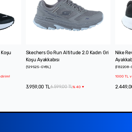
h Koşu
Skechers Go Run Altitude 2.0 Kadın Gri
Nike Re
Koşu Ayakkabısı
Ayakkab
(
129525-GYBL
)
(
FB2208-
dirim!
1000 TL v
3.959,00 TL
2.449,0
6.599,00 TL
%
40