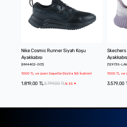
Nike Cosmic Runner Siyah Koşu
Skechers
Ayakkabısı
Ayakkabıs
(
HM4402-001
)
(
129735-LA
1000 TL ve üzeri Sepette Ekstra %5 İndirim!
1000 TL ve ü
1.819,00 TL
3.579,00 
2.799,00 TL
%
35