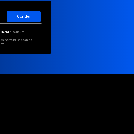
Gönder
 Metni
'ni okudum.
ilmesine ve bu kapsamda
rum.