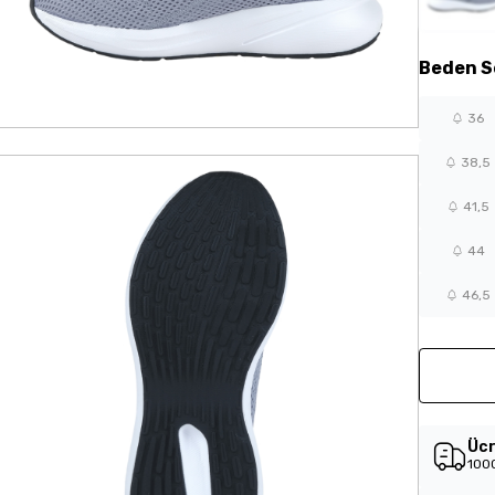
Beden
S
36
38,5
41,5
44
46,5
Ücr
1000