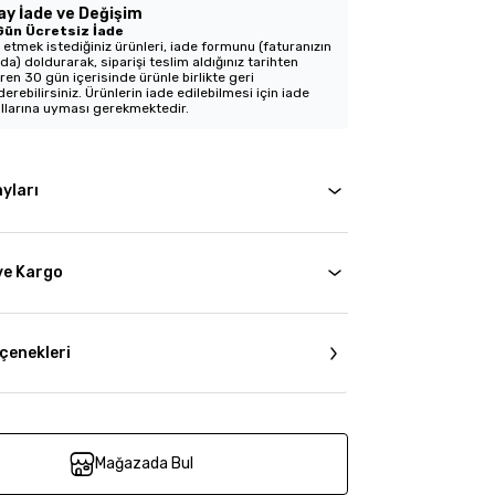
ay İade ve Değişim
Gün Ücretsiz İade
 etmek istediğiniz ürünleri, iade formunu (faturanızın
nda) doldurarak, siparişi teslim aldığınız tarihten
aren 30 gün içerisinde ürünle birlikte geri
erebilirsiniz. Ürünlerin iade edilebilmesi için iade
llarına uyması gerekmektedir.
yları
ve Kargo
çenekleri
Mağazada Bul