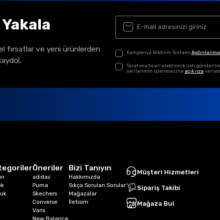
ı Yakala
el fırsatlar ve yeni ürünlerden
Kampanya Bildirim Sistemi
Aydınlanma
kaydol.
Tarafıma ticari elektronik ileti gönder
verilerimin işlenmesine
açık rıza
veriyo
tegoriler
Öneriler
Bizi Tanıyın
Müşteri Hizmetleri
ın
adidas
Hakkımızda
ek
Puma
Sıkça Sorulan Sorular
Sipariş Takibi
uk
Skechers
Mağazalar
Converse
İletisim
Mağaza Bul
Vans
New Balance