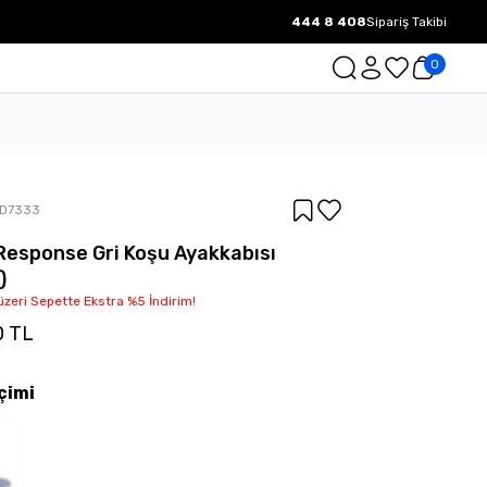
444 8 408
Sipariş Takibi
1000 TL ve üzeri Ücretsiz Kargo.
0
ID7333
Response Gri Koşu Ayakkabısı
)
üzeri Sepette Ekstra %5 İndirim!
0 TL
çimi