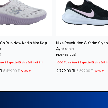
 Go Run Now Kadın Mor Koşu
Nike Revolution 8 Kadın Siya
ı
Ayakkabısı
V
)
(
HJ8485-005
)
zeri Sepette Ekstra %5 İndirim!
1000 TL ve üzeri Sepette Ekstra %5 İn
TL
2.779,00 TL
5.499,00 TL
3.699,00 TL
%
35
%
25