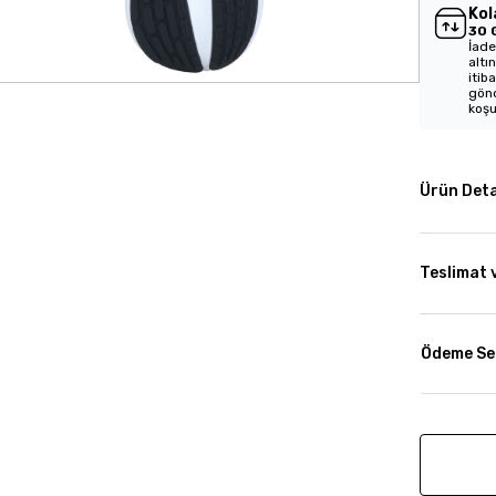
Kol
30 
İade
altı
itib
gönd
koşu
Ürün Deta
Teslimat 
Ödeme Se