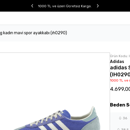
1000 TL ve üzeri Ücretsiz Kargo.
og kadın mavi spor ayakkabı (ıh0290)
Ürün Kodu:
Adidas
adidas 
(IH029
1000 TL ve 
4.699,0
Beden
S
36
38,5