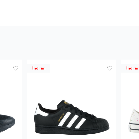
İndirim
İndiri