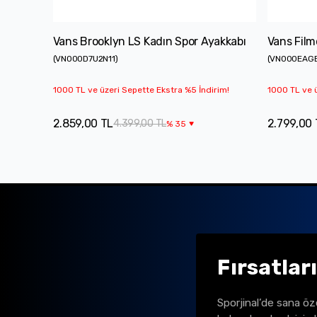
Vans Brooklyn LS Kadın Spor Ayakkabı
Vans Film
(
VN000D7U2N11
)
(
VN000EAG
1000 TL ve üzeri Sepette Ekstra %5 İndirim!
1000 TL ve ü
2.859,00 TL
2.799,00 
4.399,00 TL
%
35
Fırsatlar
Sporjinal’de sana öz