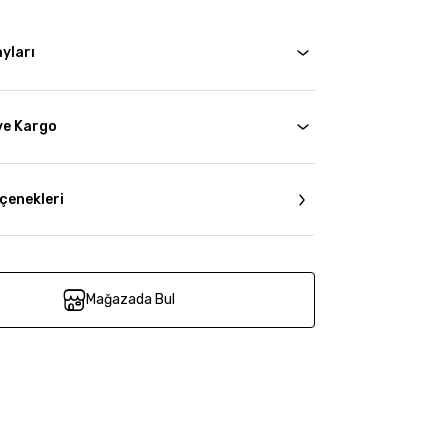
yları
ve Kargo
çenekleri
Mağazada Bul