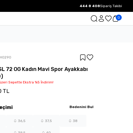
444 8 408
Sipariş Takibi
1000 TL ve üzeri Ücretsiz Kargo.
0
IH0290
SL 72 OG Kadın Mavi Spor Ayakkabı
0)
üzeri Sepette Ekstra %5 İndirim!
0 TL
eçimi
Bedenini Bul
36,5
37,5
38
39,5
40