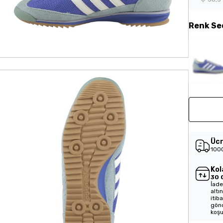
Renk
Se
Ücr
1000
Kol
30 
İade
altı
itib
gönd
koşu