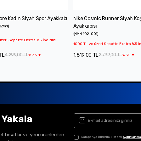
ore Kadın Siyah Spor Ayakkabı
Nike Cosmic Runner Siyah Ko
Ayakkabısı
BZW1
)
(
HM4402-001
)
zeri Sepette Ekstra %5 İndirim!
1000 TL ve üzeri Sepette Ekstra %5 İn
TL
1.819,00 TL
4.299,00 TL
2.799,00 TL
%
35
%
35
ı Yakala
el fırsatlar ve yeni ürünlerden
Kampanya Bildirim Sistemi
Aydınlanma