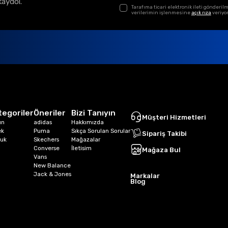
kaydol.
Tarafıma ticari elektronik ileti gönder
verilerimin işlenmesine
açık rıza
veriyo
tegoriler
Öneriler
Bizi Tanıyın
Müşteri Hizmetleri
ın
adidas
Hakkımızda
ek
Puma
Sıkça Sorulan Sorular
Sipariş Takibi
uk
Skechers
Mağazalar
Converse
İletisim
Mağaza Bul
Vans
New Balance
Jack & Jones
Markalar
Blog