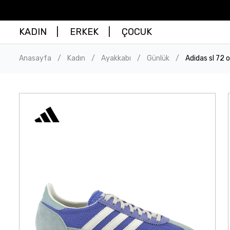
KADIN
ERKEK
ÇOCUK
Anasayfa
Kadın
Ayakkabı
Günlük
Adidas sl 72 
/
/
/
/