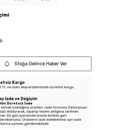
çimi
Stoğa Gelince Haber Ver
etsiz Kargo
 TL ve üzeri alışverişlerinizde ücretsiz kargo.
ay İade ve Değişim
Gün Ücretsiz İade
 etmek istediğiniz ürünleri, iade formunu (faturanızın
nda) doldurarak, siparişi teslim aldığınız tarihten
aren 30 gün içerisinde ürünle birlikte geri
erebilirsiniz. Ürünlerin iade edilebilmesi için iade
llarına uyması gerekmektedir.