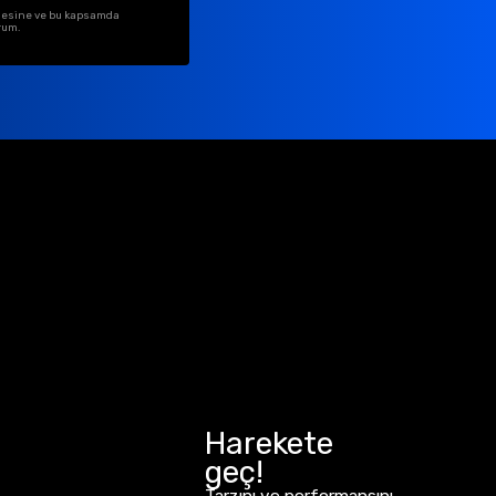
ilmesine ve bu kapsamda
rum.
Harekete
geç!
Tarzını ve performansını