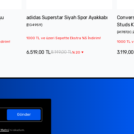
şu
adidas Superstar Siyah Spor Ayakkabı
Convers
Studs K
(
EG4959
)
(
A17872C.
1000 TL ve üzeri Sepette Ekstra %5 İndirim!
dirim!
1000 TL v
6.519,00 TL
3.119,00
8.149,00 TL
%
20
Gönder
 Metni
'ni okudum.