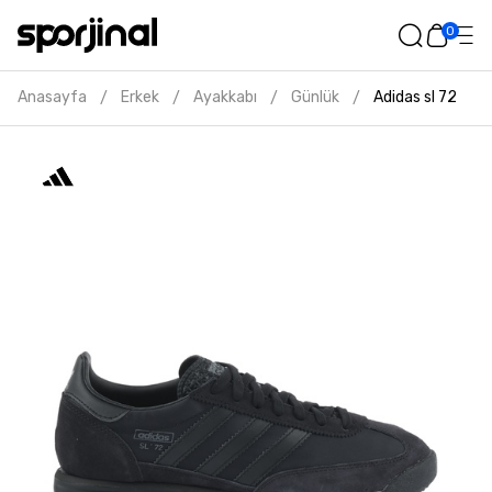
0
Anasayfa
Erkek
Ayakkabı
Günlük
Adidas sl 72 rs e
/
/
/
/