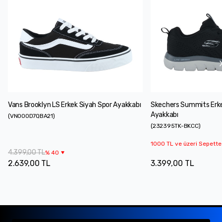
Vans Brooklyn LS Erkek Siyah Spor Ayakkabı
Skechers Summits Erke
Ayakkabı
(
VN000D7QBA21
)
(
232395TK-BKCC
)
1000 TL ve üzeri Sepette
4.399,00 TL
%
40
2.639,00 TL
3.399,00 TL