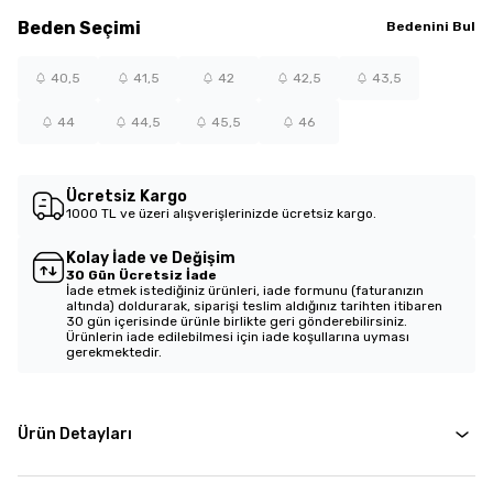
Beden
Seçimi
Bedenini Bul
40,5
41,5
42
42,5
43,5
44
44,5
45,5
46
Ücretsiz Kargo
1000 TL ve üzeri alışverişlerinizde ücretsiz kargo.
Kolay İade ve Değişim
30 Gün Ücretsiz İade
İade etmek istediğiniz ürünleri, iade formunu (faturanızın
altında) doldurarak, siparişi teslim aldığınız tarihten itibaren
30 gün içerisinde ürünle birlikte geri gönderebilirsiniz.
Ürünlerin iade edilebilmesi için iade koşullarına uyması
gerekmektedir.
Ürün Detayları