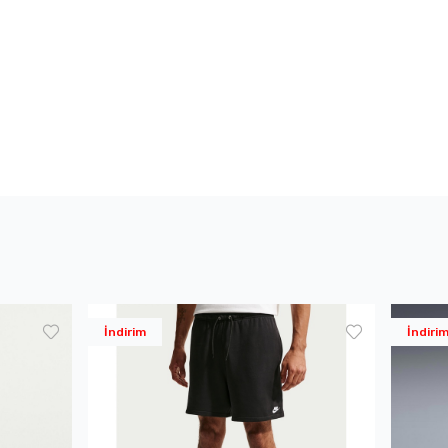
İndirim
İndiri