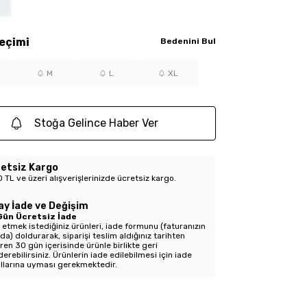
eçimi
Bedenini Bul
M
L
XL
Stoğa Gelince Haber Ver
etsiz Kargo
 TL ve üzeri alışverişlerinizde ücretsiz kargo.
ay İade ve Değişim
Gün Ücretsiz İade
 etmek istediğiniz ürünleri, iade formunu (faturanızın
nda) doldurarak, siparişi teslim aldığınız tarihten
aren 30 gün içerisinde ürünle birlikte geri
erebilirsiniz. Ürünlerin iade edilebilmesi için iade
llarına uyması gerekmektedir.