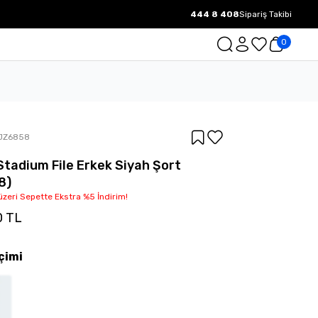
444 8 408
Sipariş Takibi
1000 TL ve üzeri Ücretsiz Kargo.
0
JZ6858
Stadium File Erkek Siyah Şort
8)
üzeri Sepette Ekstra %5 İndirim!
0 TL
çimi