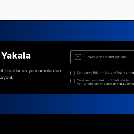
ı Yakala
el fırsatlar ve yeni ürünlerden
Kampanya Bildirim Sistemi
Aydınlanma
kaydol.
Tarafıma ticari elektronik ileti gönder
verilerimin işlenmesine
açık rıza
veriyo