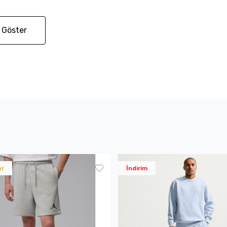
 Göster
or
İndirim