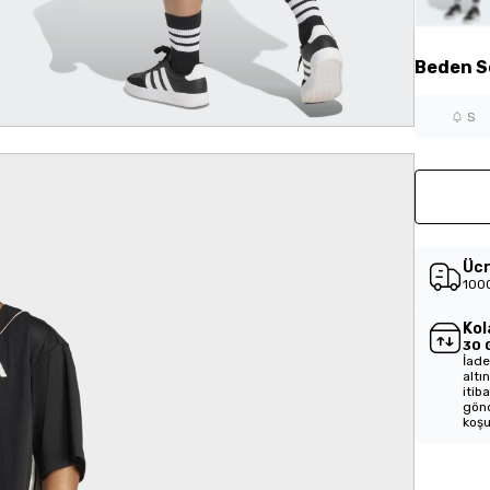
Beden
S
S
Ücr
1000
Kol
30 
İade
altı
itib
gönd
koşu