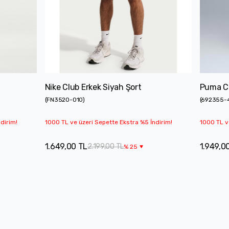
Nike Club Erkek Siyah Şort
Puma Cl
(
FN3520-010
)
(
692355-
dirim!
1000 TL ve üzeri Sepette Ekstra %5 İndirim!
1000 TL v
1.649,00 TL
1.949,0
2.199,00 TL
%
25