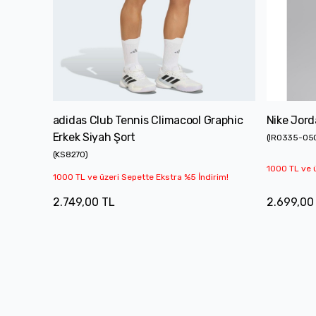
adidas Club Tennis Climacool Graphic
Nike Jord
Erkek Siyah Şort
(
IR0335-05
(
KS8270
)
1000 TL ve ü
1000 TL ve üzeri Sepette Ekstra %5 İndirim!
2.749,00 TL
2.699,00