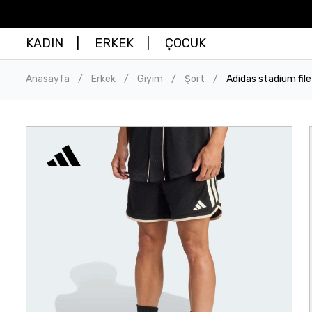
KADIN
ERKEK
ÇOCUK
Anasayfa
Erkek
Giyim
Şort
Adidas stadium file
/
/
/
/