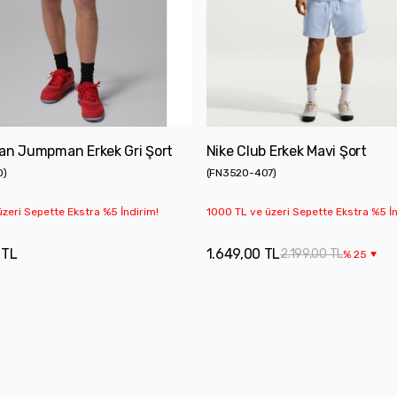
an Jumpman Erkek Gri Şort
Nike Club Erkek Mavi Şort
0
)
(
FN3520-407
)
zeri Sepette Ekstra %5 İndirim!
1000 TL ve üzeri Sepette Ekstra %5 İn
 TL
1.649,00 TL
2.199,00 TL
%
25