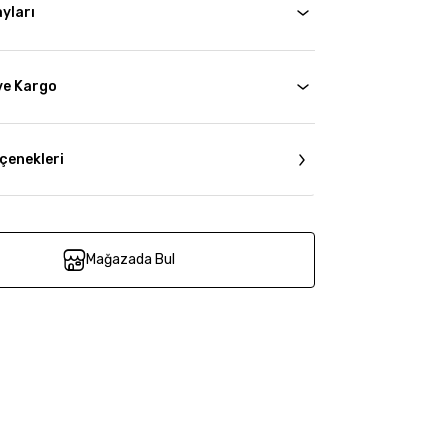
yları
ve Kargo
çenekleri
Mağazada Bul