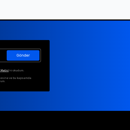
Gönder
 Metni
'ni okudum.
ilmesine ve bu kapsamda
rum.