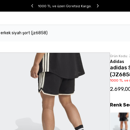
1000 TL ve üzeri Ücretsiz Kargo.
 erkek siyah şort (jz6858)
Ürün Kodu:
Adidas
adidas 
(JZ685
1000 TL ve 
2.699,0
Renk
Se