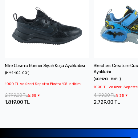
Nike Cosmic Runner Siyah Koşu Ayakkabısı
Skechers Creature Cra
Ayakkabı
(
HM4402-001
)
(
402120L-BKBL
)
1000 TL ve üzeri Sepette Ekstra %5 İndirim!
1000 TL ve üzeri Sepette
2.799,00 TL
4.199,00 TL
%
35
%
35
1.819,00 TL
2.729,00 TL