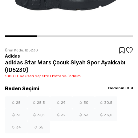
Ürün Kodu:
ID5230
Adidas
adidas Star Wars Çocuk Siyah Spor Ayakkabı
(ID5230)
1000 TL ve üzeri Sepette Ekstra %5 İndirim!
Beden
Seçimi
Bedenini Bul
28
28,5
29
30
30,5
31
31,5
32
33
33,5
34
35