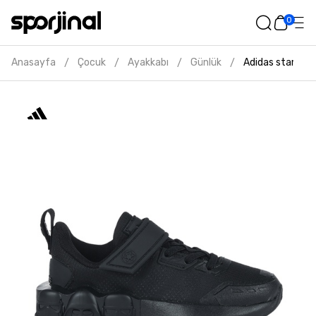
0
Anasayfa
Çocuk
Ayakkabı
Günlük
Adidas star war
/
/
/
/