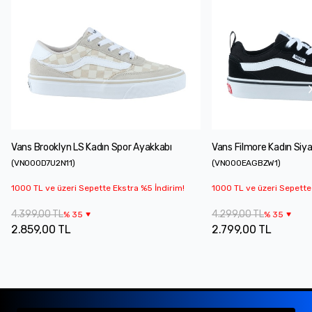
Vans Brooklyn LS Kadın Spor Ayakkabı
Vans Filmore Kadın Siy
(
VN000D7U2N11
)
(
VN000EAGBZW1
)
1000 TL ve üzeri Sepette Ekstra %5 İndirim!
1000 TL ve üzeri Sepette
4.399,00 TL
4.299,00 TL
%
35
%
35
2.859,00 TL
2.799,00 TL