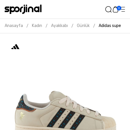
0
Anasayfa
Kadın
Ayakkabı
Günlük
Adidas superstar 
/
/
/
/