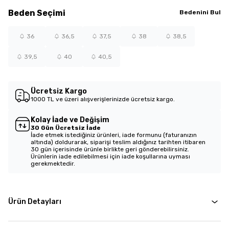
Beden
Seçimi
Bedenini Bul
36
36,5
37,5
38
38,5
39,5
40
40,5
Ücretsiz Kargo
1000 TL ve üzeri alışverişlerinizde ücretsiz kargo.
Kolay İade ve Değişim
30 Gün Ücretsiz İade
İade etmek istediğiniz ürünleri, iade formunu (faturanızın
altında) doldurarak, siparişi teslim aldığınız tarihten itibaren
30 gün içerisinde ürünle birlikte geri gönderebilirsiniz.
Ürünlerin iade edilebilmesi için iade koşullarına uyması
gerekmektedir.
Ürün Detayları