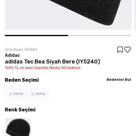
Ürün Kodu:
IY5240
Adidas
adidas Tec Bea Siyah Bere (IY5240)
1000 TL ve üzeri Sepette Ekstra %5 İndirim!
Beden
Seçimi
Bedenini Bul
OSFM
OSFW
Renk
Seçimi