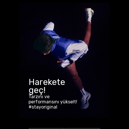
Harekete
geç!
Tarzını ve
performansını yükselt!
#stayoriginal