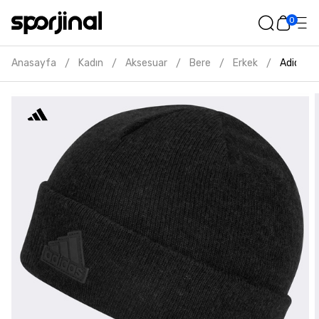
0
Anasayfa
Kadın
Aksesuar
Bere
Erkek
Adidas t
/
/
/
/
/