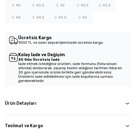
40
40,5
42
42,5
43,5
44
44,5
45,5
46
Ücretsiz Kargo
1000 TL ve üzeri alışverişlerinizde ücretsiz kargo.
Kolay İade ve Değişim
30 Gün Ücretsiz İade
İade etmek istediğiniz ürünleri, iade formunu (faturanızın
altında) doldurarak, siparişi teslim aldığınız tarihten itibaren
30 gün içerisinde ürünle birlikte geri gönderebilirsiniz.
Ürünlerin iade edilebilmesi için iade koşullarına uyması
gerekmektedir.
Ürün Detayları
Teslimat ve Kargo