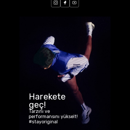
Harekete
geç!
Tarzını ve
performansını yükselt!
#stayoriginal