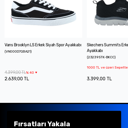
Vans Brooklyn LS Erkek Siyah Spor Ayakkabı
Skechers Summits Erke
Ayakkabı
(
VN000D7QBA21
)
(
232395TK-BKCC
)
1000 TL ve üzeri Sepette
4.399,00 TL
%
40
2.639,00 TL
3.399,00 TL
Fırsatları Yakala