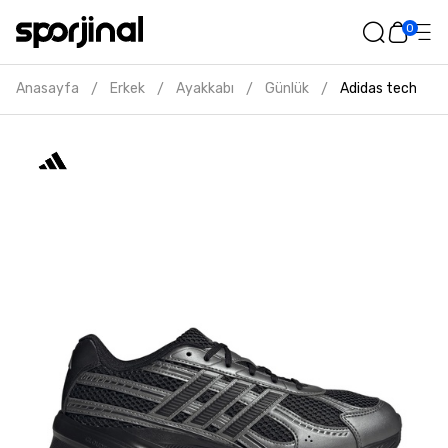
0
Anasayfa
Erkek
Ayakkabı
Günlük
Adidas technoch
/
/
/
/