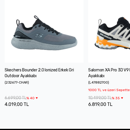
Skechers Bounder 2.0 Ionized Erkek Gri
Salomon XA Pro 3D V9 
Outdoor Ayakkabı
Ayakkabı
(
232677-CHAR
)
(
L47882700
)
1000 TL ve üzeri Sepette
6.699,00 TL
10.499,00 TL
%
40
%
35
4.019,00 TL
6.819,00 TL