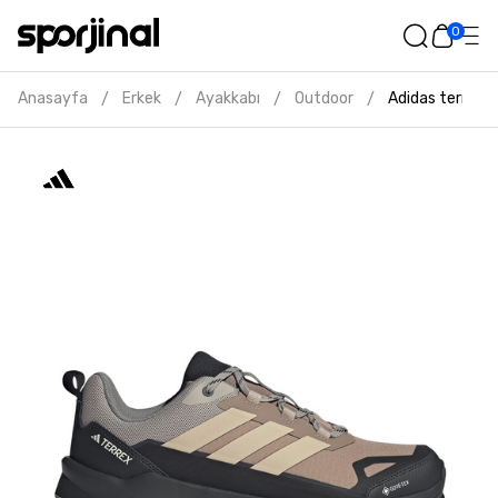
0
Anasayfa
Erkek
Ayakkabı
Outdoor
Adidas terrex 
/
/
/
/