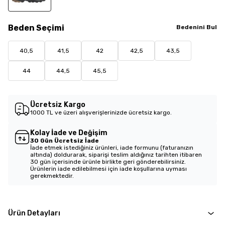
Beden
Seçimi
Bedenini Bul
40,5
41,5
42
42,5
43,5
44
44,5
45,5
Ücretsiz Kargo
1000 TL ve üzeri alışverişlerinizde ücretsiz kargo.
Kolay İade ve Değişim
30 Gün Ücretsiz İade
İade etmek istediğiniz ürünleri, iade formunu (faturanızın
altında) doldurarak, siparişi teslim aldığınız tarihten itibaren
30 gün içerisinde ürünle birlikte geri gönderebilirsiniz.
Ürünlerin iade edilebilmesi için iade koşullarına uyması
gerekmektedir.
Ürün Detayları