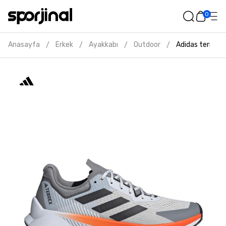
0
Anasayfa
Erkek
Ayakkabı
Outdoor
Adidas terrex s
/
/
/
/