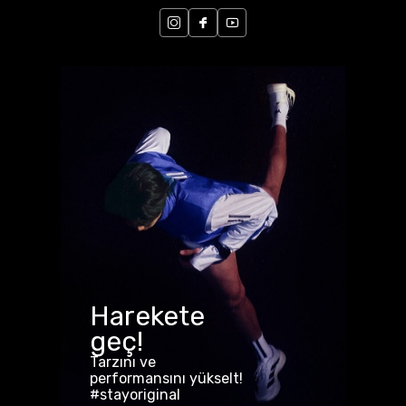
Harekete
geç!
Tarzını ve
performansını yükselt!
#stayoriginal