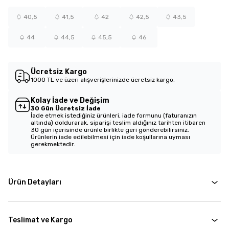
40,5
41,5
42
42,5
43,5
44
44,5
45,5
46
Ücretsiz Kargo
1000 TL ve üzeri alışverişlerinizde ücretsiz kargo.
Kolay İade ve Değişim
30 Gün Ücretsiz İade
İade etmek istediğiniz ürünleri, iade formunu (faturanızın
altında) doldurarak, siparişi teslim aldığınız tarihten itibaren
30 gün içerisinde ürünle birlikte geri gönderebilirsiniz.
Ürünlerin iade edilebilmesi için iade koşullarına uyması
gerekmektedir.
Ürün Detayları
Teslimat ve Kargo