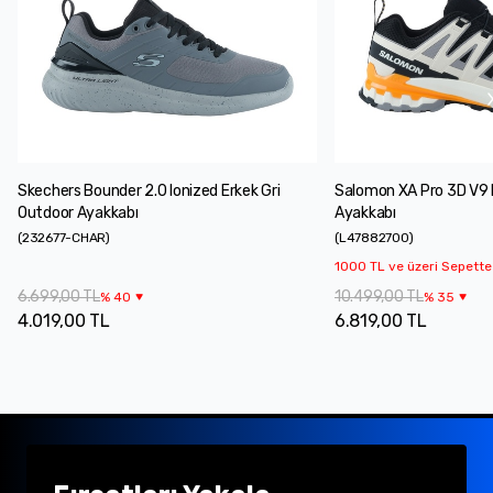
Skechers Bounder 2.0 Ionized Erkek Gri
Salomon XA Pro 3D V9 
Outdoor Ayakkabı
Ayakkabı
(
232677-CHAR
)
(
L47882700
)
1000 TL ve üzeri Sepette
6.699,00 TL
10.499,00 TL
%
40
%
35
4.019,00 TL
6.819,00 TL