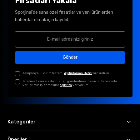
Fırsatları Yakala
Sporjinal’de sana özel fırsatlar ve yeni ürünlerden
haberdar olmak için kaydol.
Gönder
Kampanya Bildirim Sistemi
Aydınlanma Metni
'ni okudum.
Tarafıma ticari elektronik ileti gönderilmesine ve bu kapsamda
verilerimin işlenmesine
açık rıza
veriyorum.
Kategoriler
Öneriler