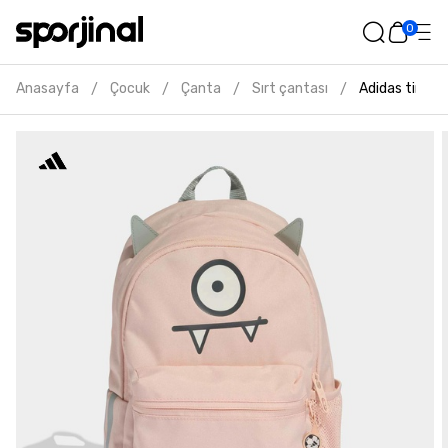
0
Anasayfa
Çocuk
Çanta
Sırt çantası
Adidas tiro ç
/
/
/
/