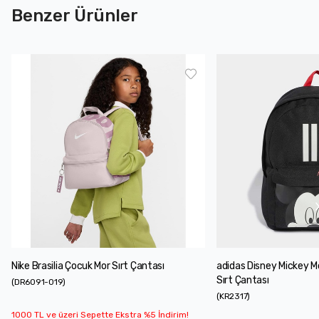
Benzer Ürünler
Nike Brasilia Çocuk Mor Sırt Çantası
adidas Disney Mickey 
Sırt Çantası
(
DR6091-019
)
(
KR2317
)
1000 TL ve üzeri Sepette Ekstra %5 İndirim!