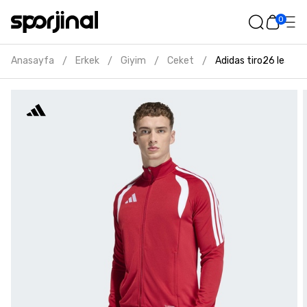
0
Anasayfa
Erkek
Giyim
Ceket
Adidas tiro26 league
/
/
/
/