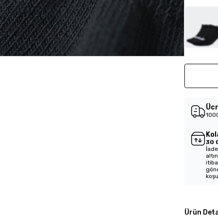
Ücr
1000
Kol
30 
İade
altı
itib
gönd
koşu
Ürün Deta