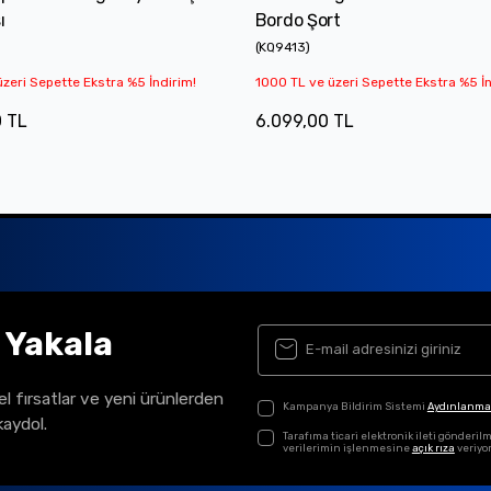
ı
Bordo Şort
(
KQ9413
)
zeri Sepette Ekstra %5 İndirim!
1000 TL ve üzeri Sepette Ekstra %5 İn
0 TL
6.099,00 TL
ı Yakala
el fırsatlar ve yeni ürünlerden
Kampanya Bildirim Sistemi
Aydınlanma
kaydol.
Tarafıma ticari elektronik ileti gönder
verilerimin işlenmesine
açık rıza
veriyo