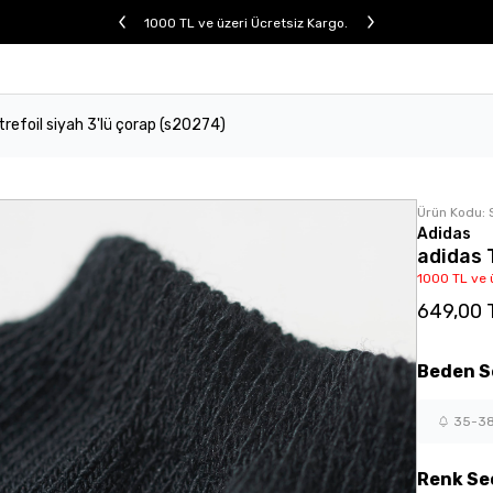
1000 TL ve üzeri Ücretsiz Kargo.
trefoil siyah 3'lü çorap (s20274)
Ürün Kodu:
Adidas
adidas 
1000 TL ve 
649,00 
Beden
S
35-3
Renk
Se