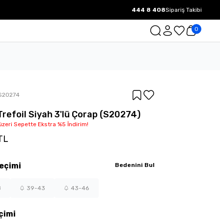
444 8 408
Sipariş Takibi
1000 TL ve üzeri Ücretsiz Kargo.
0
S20274
Trefoil Siyah 3'lü Çorap (S20274)
üzeri Sepette Ekstra %5 İndirim!
TL
eçimi
Bedenini Bul
8
39-43
43-46
çimi