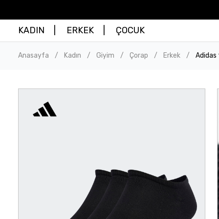
KADIN
ERKEK
ÇOCUK
Anasayfa
Kadın
Giyim
Çorap
Erkek
Adidas 
/
/
/
/
/