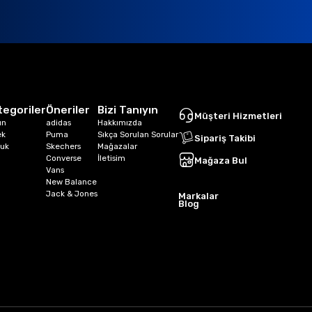
tegoriler
Öneriler
Bizi Tanıyın
Müşteri Hizmetleri
ın
adidas
Hakkımızda
ek
Puma
Sıkça Sorulan Sorular
Sipariş Takibi
uk
Skechers
Mağazalar
Converse
İletisim
Mağaza Bul
Vans
New Balance
Jack & Jones
Markalar
Blog