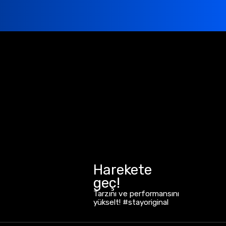
Harekete
geç!
Tarzını ve performansını
yükselt! #stayoriginal