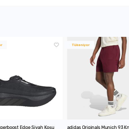
or
Tükeniyor
yperboost Edge Siyah Koşu
adidas Originals Munich 93 Kn