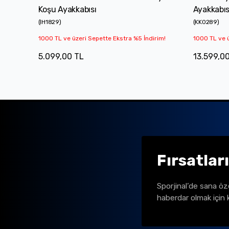
Koşu Ayakkabısı
Ayakkabıs
(
IH1829
)
(
KK0289
)
1000 TL ve üzeri Sepette Ekstra %5 İndirim!
1000 TL ve ü
5.099,00 TL
13.599,0
Fırsatlar
Sporjinal’de sana öz
haberdar olmak için 