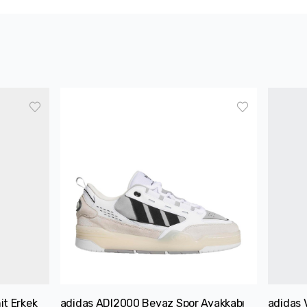
it Erkek
adidas ADI2000 Beyaz Spor Ayakkabı
adidas 