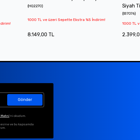
Siyah T
(
HQ2270
)
(
IB7076
)
1000 TL ve üzeri Sepette Ekstra %5 İndirim!
dirim!
1000 TL v
8.149,00 TL
2.399,0
Gönder
 Metni
'ni okudum.
ilmesine ve bu kapsamda
rum.