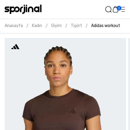
0
Anasayfa
Kadın
Giyim
Tişört
Adidas workout essen
/
/
/
/