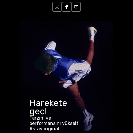
Harekete
geç!
Tarzını ve
performansını yükselt!
#stayoriginal