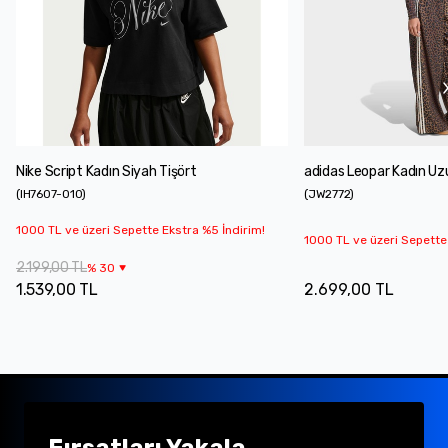
Nike Script Kadın Siyah Tişört
adidas Leopar Kadın Uzu
(
IH7607-010
)
(
JW2772
)
1000 TL ve üzeri Sepette Ekstra %5 İndirim!
1000 TL ve üzeri Sepette
2.199,00 TL
%
30
1.539,00 TL
2.699,00 TL
Fırsatları Yakala