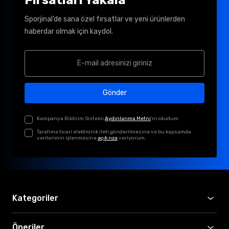
Sporjinal’de sana özel fırsatlar ve yeni ürünlerden
haberdar olmak için kaydol.
Gönder
Kampanya Bildirim Sistemi
Aydınlanma Metni
'ni okudum.
Tarafıma ticari elektronik ileti gönderilmesine ve bu kapsamda
verilerimin işlenmesine
açık rıza
veriyorum.
Kategoriler
Öneriler