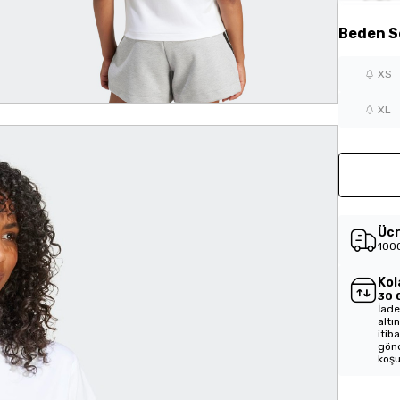
Beden
S
XS
XL
Ücr
1000
Kol
30 
İade
altı
itib
gönd
koşu