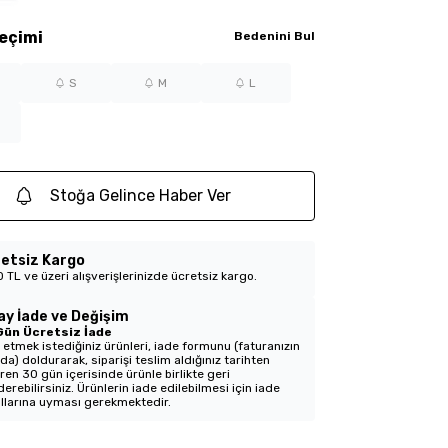
eçimi
Bedenini Bul
S
M
L
Stoğa Gelince Haber Ver
etsiz Kargo
 TL ve üzeri alışverişlerinizde ücretsiz kargo.
ay İade ve Değişim
Gün Ücretsiz İade
 etmek istediğiniz ürünleri, iade formunu (faturanızın
nda) doldurarak, siparişi teslim aldığınız tarihten
aren 30 gün içerisinde ürünle birlikte geri
erebilirsiniz. Ürünlerin iade edilebilmesi için iade
llarına uyması gerekmektedir.