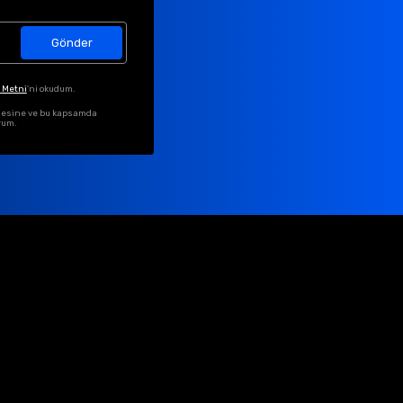
Gönder
 Metni
'ni okudum.
ilmesine ve bu kapsamda
rum.