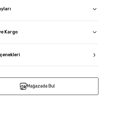
yları
ve Kargo
çenekleri
Mağazada Bul