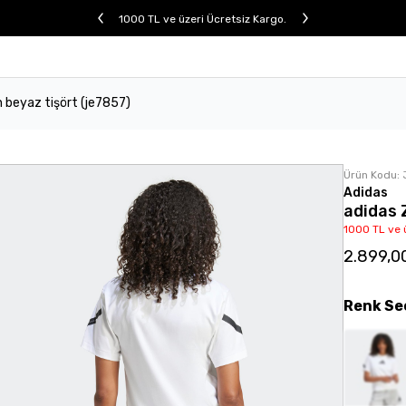
1000 TL ve üzeri Ücretsiz Kargo.
ın beyaz tişört (je7857)
Ürün Kodu:
Adidas
adidas 
1000 TL ve 
2.899,0
Renk
Se