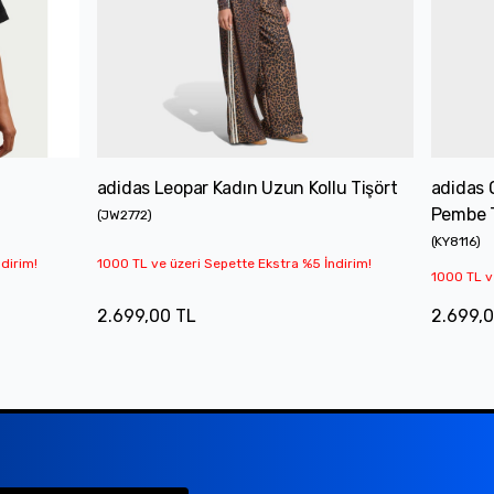
adidas Leopar Kadın Uzun Kollu Tişört
adidas 
Pembe T
(
JW2772
)
(
KY8116
)
dirim!
1000 TL ve üzeri Sepette Ekstra %5 İndirim!
1000 TL v
2.699,00 TL
2.699,0