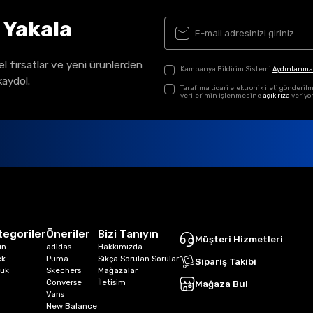
ı Yakala
el fırsatlar ve yeni ürünlerden
Kampanya Bildirim Sistemi
Aydınlanma
kaydol.
Tarafıma ticari elektronik ileti gönder
verilerimin işlenmesine
açık rıza
veriyo
tegoriler
Öneriler
Bizi Tanıyın
Müşteri Hizmetleri
ın
adidas
Hakkımızda
ek
Puma
Sıkça Sorulan Sorular
Sipariş Takibi
uk
Skechers
Mağazalar
Converse
İletisim
Mağaza Bul
Vans
New Balance