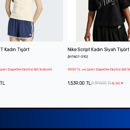
T Kadın Tişört
Nike Script Kadın Siyah Tişört
(
IH7607-010
)
zeri Sepette Ekstra %5 İndirim!
1000 TL ve üzeri Sepette Ekstra %5 İn
 TL
1.539,00 TL
2.199,00 TL
%
30