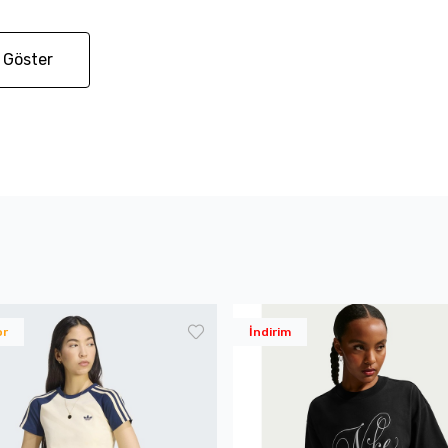
 Göster
or
İndirim