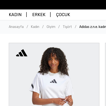
KADIN
ERKEK
ÇOCUK
Anasayfa
Kadın
Giyim
Tişört
Adidas z.n.e. kad
/
/
/
/