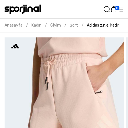
0
Anasayfa
Kadın
Giyim
Şort
Adidas z.n.e. kadın p
/
/
/
/