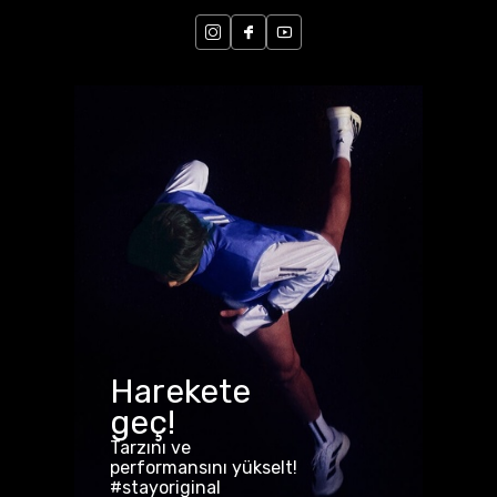
Harekete
geç!
Tarzını ve
performansını yükselt!
#stayoriginal