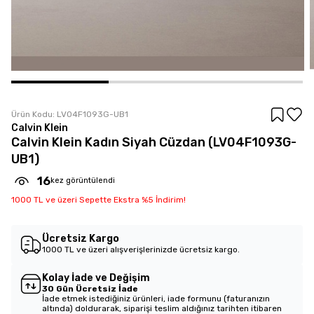
Ürün Kodu:
LV04F1093G-UB1
Calvin Klein
Calvin Klein Kadın Siyah Cüzdan (LV04F1093G-
UB1)
16
kez görüntülendi
1000 TL ve üzeri Sepette Ekstra %5 İndirim!
Ücretsiz Kargo
1000 TL ve üzeri alışverişlerinizde ücretsiz kargo.
Kolay İade ve Değişim
30 Gün Ücretsiz İade
İade etmek istediğiniz ürünleri, iade formunu (faturanızın
altında) doldurarak, siparişi teslim aldığınız tarihten itibaren