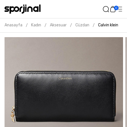
0
Anasayfa
Kadın
Aksesuar
Cüzdan
Calvin klein ka
/
/
/
/