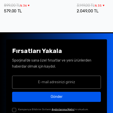
899,00 TL
3.149,00 TL
%
36
%
35
579,00 TL
2.049,00 TL
Fırsatları Yakala
Sporjinal’de sana özel fırsatlar ve yeni ürünlerden
haberdar olmak için kaydol.
Gönder
Kampanya Bildirim Sistemi
Aydınlanma Metni
'ni okudum.