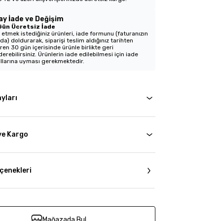
ay İade ve Değişim
Gün Ücretsiz İade
 etmek istediğiniz ürünleri, iade formunu (faturanızın
nda) doldurarak, siparişi teslim aldığınız tarihten
aren 30 gün içerisinde ürünle birlikte geri
erebilirsiniz. Ürünlerin iade edilebilmesi için iade
llarına uyması gerekmektedir.
yları
ve Kargo
çenekleri
Mağazada Bul