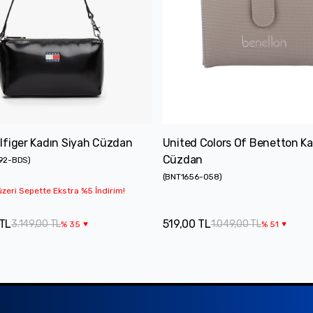
lfiger Kadın Siyah Cüzdan
United Colors Of Benetton Ka
Cüzdan
92-BDS
)
(
BNT1656-058
)
zeri Sepette Ekstra %5 İndirim!
 TL
519,00 TL
3.149,00 TL
1.049,00 TL
%
35
%
51