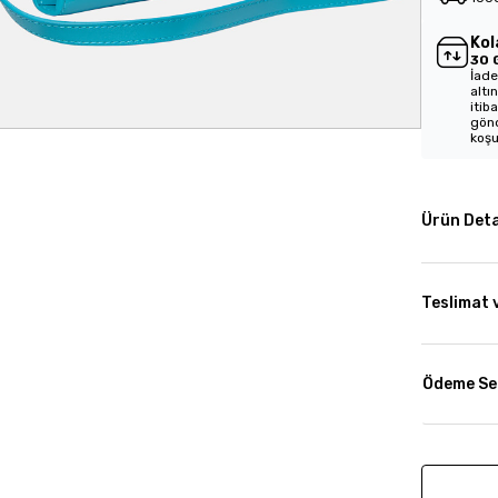
Kol
30 
İade
altı
itib
gönd
koşu
Ürün Deta
Teslimat 
Ödeme Se