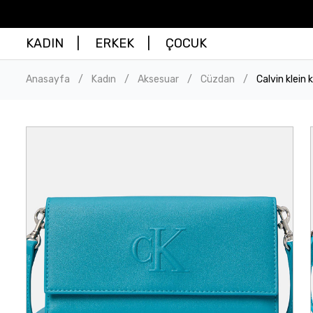
KADIN
ERKEK
ÇOCUK
Anasayfa
Kadın
Aksesuar
Cüzdan
Calvin klein
/
/
/
/