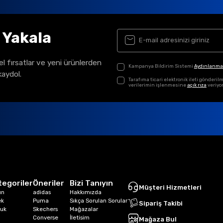
ı Yakala
el fırsatlar ve yeni ürünlerden
Kampanya Bildirim Sistemi
Aydınlanma
kaydol.
Tarafıma ticari elektronik ileti gönder
verilerimin işlenmesine
açık rıza
veriyo
tegoriler
Öneriler
Bizi Tanıyın
Müşteri Hizmetleri
ın
adidas
Hakkımızda
ek
Puma
Sıkça Sorulan Sorular
Sipariş Takibi
uk
Skechers
Mağazalar
Converse
İletisim
Mağaza Bul