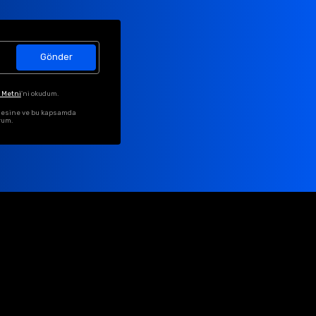
Gönder
 Metni
'ni okudum.
ilmesine ve bu kapsamda
rum.