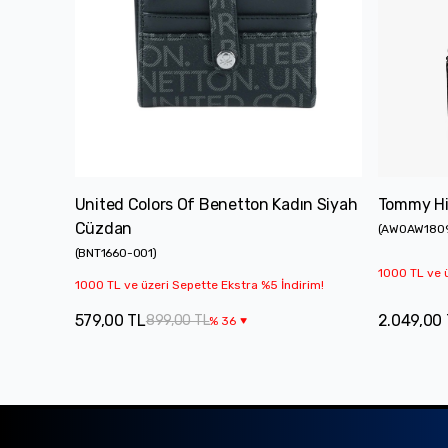
United Colors Of Benetton Kadın Siyah
Tommy Hi
Cüzdan
(
AW0AW180
(
BNT1660-001
)
1000 TL ve ü
1000 TL ve üzeri Sepette Ekstra %5 İndirim!
579,00 TL
2.049,00
899,00 TL
%
36