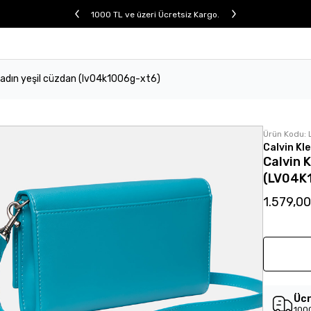
1000 TL ve üzeri Ücretsiz Kargo.
 kadın yeşil cüzdan (lv04k1006g-xt6)
Ürün Kodu:
Calvin Kle
Calvin 
(LV04K
1.579,0
Ücr
1000