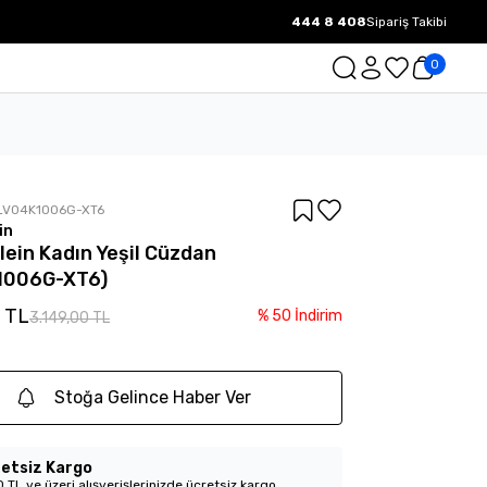
444 8 408
Sipariş Takibi
1000 TL ve üzeri Ücretsiz Kargo.
0
LV04K1006G-XT6
in
Klein Kadın Yeşil Cüzdan
1006G-XT6)
0 TL
%
50
İndirim
3.149,00 TL
Stoğa Gelince Haber Ver
etsiz Kargo
 TL ve üzeri alışverişlerinizde ücretsiz kargo.