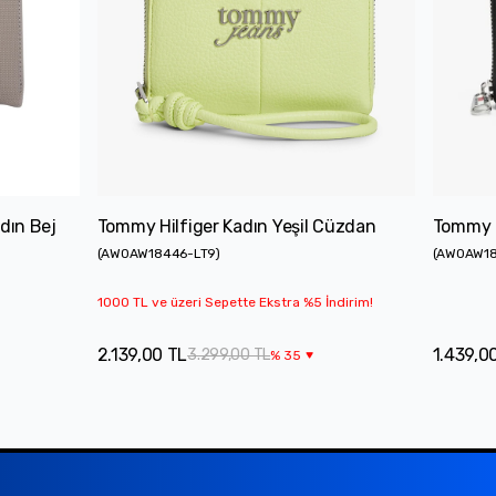
dın Bej
Tommy Hilfiger Kadın Yeşil Cüzdan
Tommy H
(
AW0AW18446-LT9
)
(
AW0AW1
1000 TL ve üzeri Sepette Ekstra %5 İndirim!
2.139,00 TL
1.439,0
3.299,00 TL
%
35